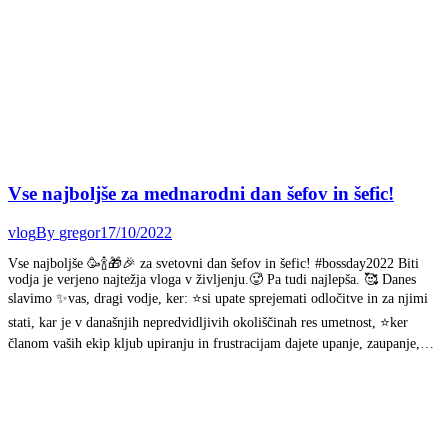
Vse najboljše za mednarodni dan šefov in šefic!
vlog
By
gregor
17/10/2022
Vse najboljše 🥳🍾🎁🎉 za svetovni dan šefov in šefic! #bossday2022 Biti
vodja je verjeno najtežja vloga v življenju.🥵 Pa tudi najlepša. 🥰 Danes
slavimo ✨vas, dragi vodje, ker: ⭐si upate sprejemati odločitve in za njimi
stati, kar je v današnjih nepredvidljivih okoliščinah res umetnost, ⭐ker
članom vaših ekip kljub upiranju in frustracijam dajete upanje, zaupanje,…