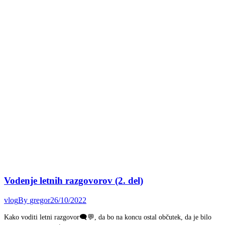
Vodenje letnih razgovorov (2. del)
vlog
By
gregor
26/10/2022
Kako voditi letni razgovor🗨️💬, da bo na koncu ostal občutek, da je bilo