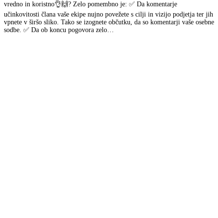
vredno in koristno👌🙌? Zelo pomembno je: ✅ Da komentarje
učinkovitosti člana vaše ekipe nujno povežete s cilji in vizijo podjetja ter jih
vpnete v širšo sliko. Tako se izognete občutku, da so komentarji vaše osebne
sodbe. ✅ Da ob koncu pogovora zelo…