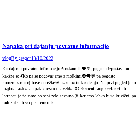
Napaka pri dajanju povratne informacije
vlog
By
gregor
13/10/2022
Ko dajemo povratno informacijo ženskam👱‍♀️🗨️💬, pogosto izpostavimo
kakšne so.💃Ko pa se pogovarjamo z moškimi🧔🗨️💬 pa pogosto
komentiramo njihove dosežke🎯 oziroma to kar delajo. Na prvi pogled je to
majhna razlika ampak v resnici je velika.❗❗❗ Komentiranje osebnostnih
lastnosti je že samo po sebi zelo nevarno,☠️ ker smo lahko hitro krivični, pa
tudi kakšnih večji sprememb…