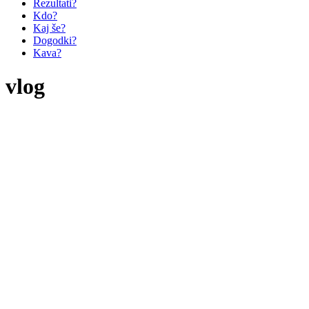
Rezultati?
Kdo?
Kaj še?
Dogodki?
Kava?
vlog