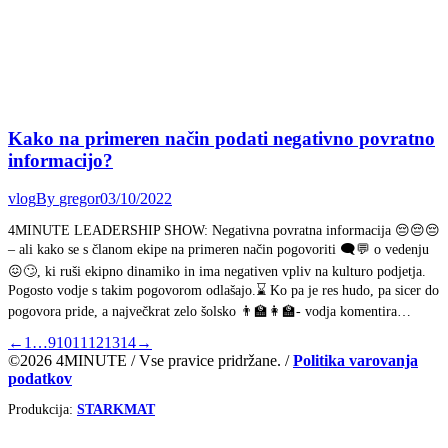
Kako na primeren način podati negativno povratno
informacijo?
vlog
By
gregor
03/10/2022
4MINUTE LEADERSHIP SHOW: Negativna povratna informacija 😔😔😔
– ali kako se s članom ekipe na primeren način pogovoriti 🗨️💬 o vedenju
😖🙄, ki ruši ekipno dinamiko in ima negativen vpliv na kulturo podjetja.
Pogosto vodje s takim pogovorom odlašajo.⌛ Ko pa je res hudo, pa sicer do
pogovora pride, a največkrat zelo šolsko 👨‍🏫👩‍🏫- vodja komentira…
←
1
…
9
10
11
12
13
14
→
©2026 4MINUTE / Vse pravice pridržane. /
Politika varovanja
podatkov
Produkcija:
STARKMAT