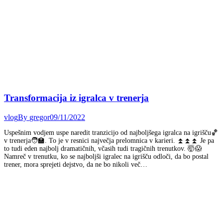
Transformacija iz igralca v trenerja
vlog
By
gregor
09/11/2022
Uspešnim vodjem uspe naredit tranzicijo od najboljšega igralca na igrišču🏀
v trenerja🧑‍🏫. To je v resnici največja prelomnica v karieri. ⏫⏫⏫ Je pa
to tudi eden najbolj dramatičnih, včasih tudi tragičnih trenutkov. 🤯😱
Namreč v trenutku, ko se najboljši igralec na igrišču odloči, da bo postal
trener, mora sprejeti dejstvo, da ne bo nikoli več…