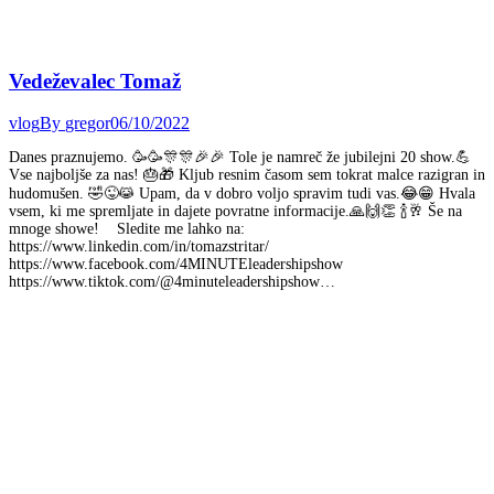
Vedeževalec Tomaž
vlog
By
gregor
06/10/2022
Danes praznujemo. 🥳🥳🎊🎊🎉🎉 Tole je namreč že jubilejni 20 show.💪
Vse najboljše za nas! 🎂🎁 Kljub resnim časom sem tokrat malce razigran in
hudomušen. 🤣😜😹 Upam, da v dobro voljo spravim tudi vas.😂😁 Hvala
vsem, ki me spremljate in dajete povratne informacije.🙏🙌👏 🍾🥂 Še na
mnoge showe! Sledite me lahko na:
https://www.linkedin.com/in/tomazstritar/
https://www.facebook.com/4MINUTEleadershipshow
https://www.tiktok.com/@4minuteleadershipshow…