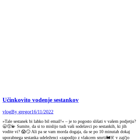
Učinkovito vodenje sestankov
vlog
By
gregor
16/11/2022
»Tale sestanek bi lahko bil email!« – je to pogosto slišati v vašem podjetju?
🥱😵‍💫 Sumite, da si to mislijo tudi vaši sodelavci po sestankih, ki jih
vodite vi? 😱🙄 Ali pa se vam morda dogaja, da se po 10 minutah dokaj
uporabnega sestanka udeleženci »zapodijo z vlakcem smrti🚂☠️ v zajčjo