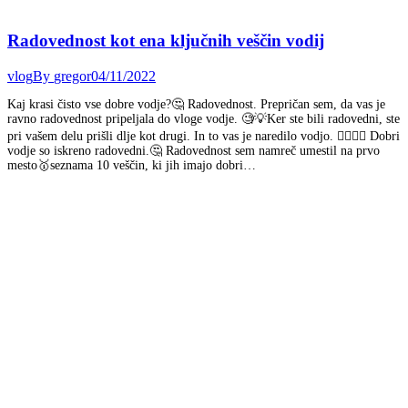
Radovednost kot ena ključnih veščin vodij
vlog
By
gregor
04/11/2022
Kaj krasi čisto vse dobre vodje?🤔 Radovednost. Prepričan sem, da vas je
ravno radovednost pripeljala do vloge vodje. 🧐💡Ker ste bili radovedni, ste
pri vašem delu prišli dlje kot drugi. In to vas je naredilo vodjo. 🦸‍♀️🦸‍♂️ Dobri
vodje so iskreno radovedni.🤔 Radovednost sem namreč umestil na prvo
mesto🥇seznama 10 veščin, ki jih imajo dobri…