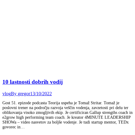
10 lastnosti dobrih vodij
vlog
By
gregor
13/10/2022
Gost 51. epizode podcasta Teorija uspeha je Tomaž Stritar. Tomaž je
poslovni trener na področju razvoja veščin vodenja, zavzetosti pri delu ter
oblikovanja visoko zmogljivih ekip. Je certificiran Gallup strengths coach in
e2grow high performing team coach. Je kreator 4MINUTE LEADERSHIP
SHOWa – video nasvetov za boljše vodenje. Je tudi startup mentor, TEDx
govorec in…