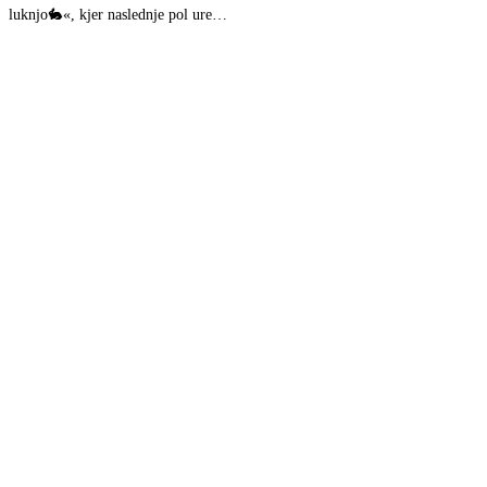
luknjo🐇«, kjer naslednje pol ure…