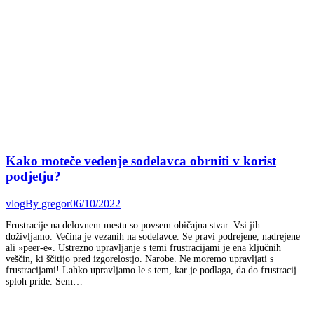
Kako moteče vedenje sodelavca obrniti v korist
podjetju?
vlog
By
gregor
06/10/2022
Frustracije na delovnem mestu so povsem običajna stvar. Vsi jih
doživljamo. Večina je vezanih na sodelavce. Se pravi podrejene, nadrejene
ali »peer-e«. Ustrezno upravljanje s temi frustracijami je ena ključnih
veščin, ki ščitijo pred izgorelostjo. Narobe. Ne moremo upravljati s
frustracijami! Lahko upravljamo le s tem, kar je podlaga, da do frustracij
sploh pride. Sem…