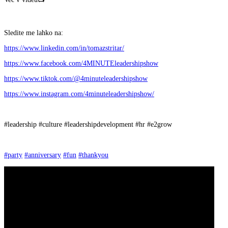
Sledite me lahko na:
https://www.linkedin.com/in/tomazstritar/
https://www.facebook.com/4MINUTEleadershipshow
https://www.tiktok.com/@4minuteleadershipshow
https://www.instagram.com/4minuteleadershipshow/
#leadership #culture #leadershipdevelopment #hr #e2grow
#party
#anniversary
#fun
#thankyou