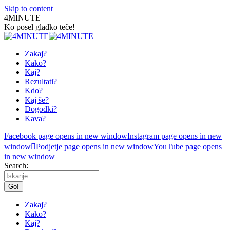
Skip to content
4MINUTE
Ko posel gladko teče!
Zakaj?
Kako?
Kaj?
Rezultati?
Kdo?
Kaj še?
Dogodki?
Kava?
Facebook page opens in new window
Instagram page opens in new
window
Podjetje page opens in new window
YouTube page opens
in new window
Search:
Zakaj?
Kako?
Kaj?