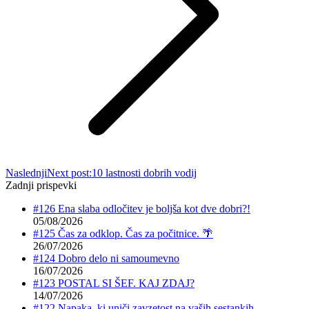
Naslednji
Next post:
10 lastnosti dobrih vodij
Zadnji prispevki
#126 Ena slaba odločitev je boljša kot dve dobri?!
05/08/2026
#125 Čas za odklop. Čas za počitnice. 🌴
26/07/2026
#124 Dobro delo ni samoumevno
16/07/2026
#123 POSTAL SI ŠEF. KAJ ZDAJ?
14/07/2026
#122 Napaka, ki uniči zavzetost na vaših sestankih