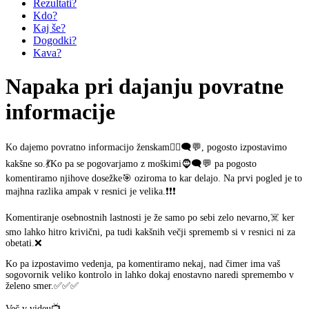
Rezultati?
Kdo?
Kaj še?
Dogodki?
Kava?
Napaka pri dajanju povratne
informacije
Ko dajemo povratno informacijo ženskam👱‍♀️🗨️💬, pogosto izpostavimo
kakšne so.💃Ko pa se pogovarjamo z moškimi🧔🗨️💬 pa pogosto
komentiramo njihove dosežke🎯 oziroma to kar delajo. Na prvi pogled je to
majhna razlika ampak v resnici je velika.❗❗❗
Komentiranje osebnostnih lastnosti je že samo po sebi zelo nevarno,☠️ ker
smo lahko hitro krivični, pa tudi kakšnih večji sprememb si v resnici ni za
obetati.❌
Ko pa izpostavimo vedenja, pa komentiramo nekaj, nad čimer ima vaš
sogovornik veliko kontrolo in lahko dokaj enostavno naredi spremembo v
želeno smer.✅✅✅
Več v videu📺