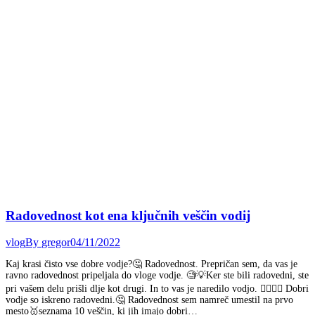
Radovednost kot ena ključnih veščin vodij
vlog
By
gregor
04/11/2022
Kaj krasi čisto vse dobre vodje?🤔 Radovednost. Prepričan sem, da vas je
ravno radovednost pripeljala do vloge vodje. 🧐💡Ker ste bili radovedni, ste
pri vašem delu prišli dlje kot drugi. In to vas je naredilo vodjo. 🦸‍♀️🦸‍♂️ Dobri
vodje so iskreno radovedni.🤔 Radovednost sem namreč umestil na prvo
mesto🥇seznama 10 veščin, ki jih imajo dobri…