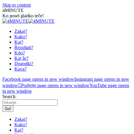
Skip to content
4MINUTE
Ko posel gladko teče!
Zakaj?
Kako?
Kaj?
Rezultati?
Kdo?
Kaj še?
Dogodki?
Kava?
Facebook page opens in new window
Instagram page opens in new
window
Podjetje page opens in new window
YouTube page opens
in new window
Search:
Zakaj?
Kako?
Kaj?