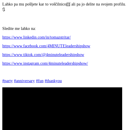
Lahko pa mu pošljete kar to voščilnico📨 ali pa jo delite na svojem profilu.
🔃
Sledite me lahko na:
https://www.linkedin.com/in/tomazstritar/
https://www.facebook.com/4MINUTEleadershipshow
https://www.tiktok.com/@4minuteleadershipshow
https://www.instagram.com/4minuteleadershipshow/
#party
#anniversary
#fun
#thankyou