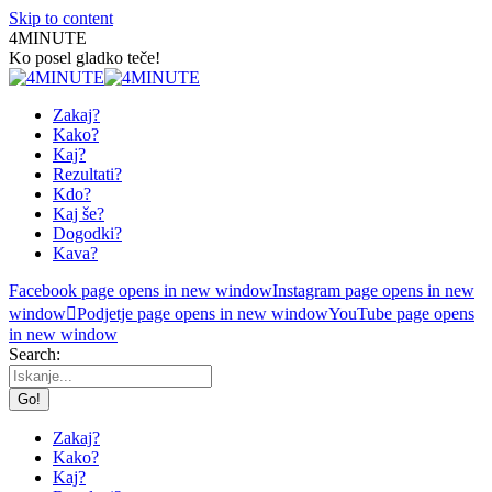
Skip to content
4MINUTE
Ko posel gladko teče!
Zakaj?
Kako?
Kaj?
Rezultati?
Kdo?
Kaj še?
Dogodki?
Kava?
Facebook page opens in new window
Instagram page opens in new
window
Podjetje page opens in new window
YouTube page opens
in new window
Search:
Zakaj?
Kako?
Kaj?