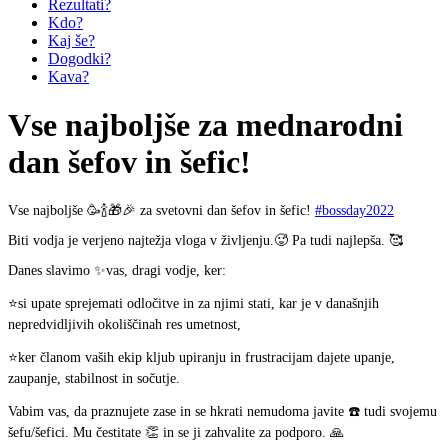
Rezultati?
Kdo?
Kaj še?
Dogodki?
Kava?
Vse najboljše za mednarodni
dan šefov in šefic!
Vse najboljše 🥳🍾🎁🎉 za svetovni dan šefov in šefic!
#bossday2022
Biti vodja je verjeno najtežja vloga v življenju.🥵 Pa tudi najlepša. 🥰
Danes slavimo ✨vas, dragi vodje, ker:
⭐si upate sprejemati odločitve in za njimi stati, kar je v današnjih
nepredvidljivih okoliščinah res umetnost,
⭐ker članom vaših ekip kljub upiranju in frustracijam dajete upanje,
zaupanje, stabilnost in sočutje.
Vabim vas, da praznujete zase in se hkrati nemudoma javite ☎️ tudi svojemu
šefu/šefici. Mu čestitate 👏 in se ji zahvalite za podporo. 🙏