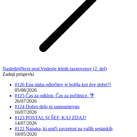
Naslednji
Next post:
Vodenje letnih razgovorov (2. del)
Zadnji prispevki
#126 Ena slaba odločitev je boljša kot dve dobri?!
05/08/2026
#125 Čas za odklop. Čas za počitnice. 🌴
26/07/2026
#124 Dobro delo ni samoumevno
16/07/2026
#123 POSTAL SI ŠEF. KAJ ZDAJ?
14/07/2026
#122 Napaka, ki uniči zavzetost na vaših sestankih
18/05/2026