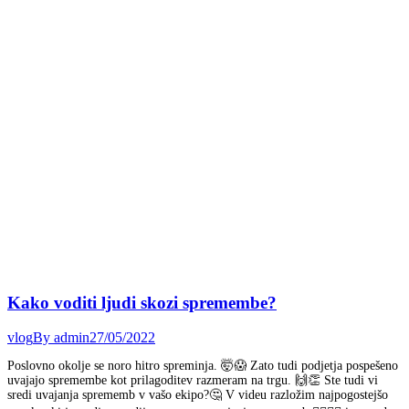
Kako voditi ljudi skozi spremembe?
vlog
By
admin
27/05/2022
Poslovno okolje se noro hitro spreminja. 🤯😱 Zato tudi podjetja pospešeno
uvajajo spremembe kot prilagoditev razmeram na trgu. 🙌👏 Ste tudi vi
sredi uvajanja sprememb v vašo ekipo?🤔 V videu razložim najpogostejšo