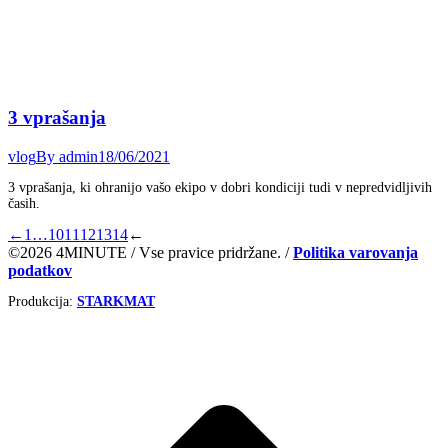
3 vprašanja
vlog
By
admin
18/06/2021
3 vprašanja, ki ohranijo vašo ekipo v dobri kondiciji tudi v nepredvidljivih
časih.
←
1
…
10
11
12
13
14
←
©2026 4MINUTE / Vse pravice pridržane. /
Politika varovanja
podatkov
Produkcija:
STARKMAT