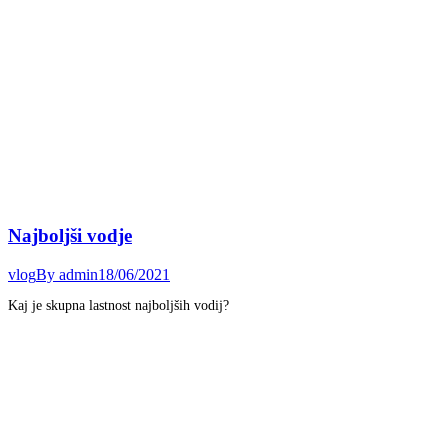
Najboljši vodje
vlog
By
admin
18/06/2021
Kaj je skupna lastnost najboljših vodij?