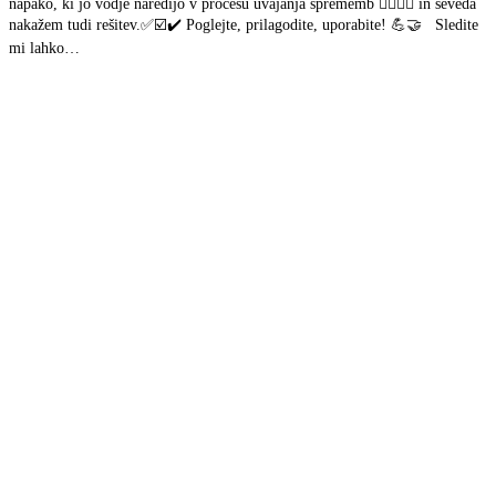
napako, ki jo vodje naredijo v procesu uvajanja sprememb 🤦‍♂️🤦‍♀️ in seveda
nakažem tudi rešitev.✅☑️✔️ Poglejte, prilagodite, uporabite! 💪🤝 Sledite
mi lahko…