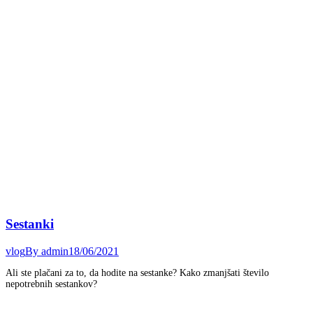
Sestanki
vlog
By
admin
18/06/2021
Ali ste plačani za to, da hodite na sestanke? Kako zmanjšati število
nepotrebnih sestankov?