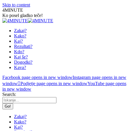
Skip to content
4MINUTE
Ko posel gladko teče!
Zakaj?
Kako?
Kaj?
Rezultati?
Kdo?
Kaj še?
Dogodki?
Kava?
Facebook page opens in new window
Instagram page opens in new
window
Podjetje page opens in new window
YouTube page opens
in new window
Search:
Zakaj?
Kako?
Kaj?