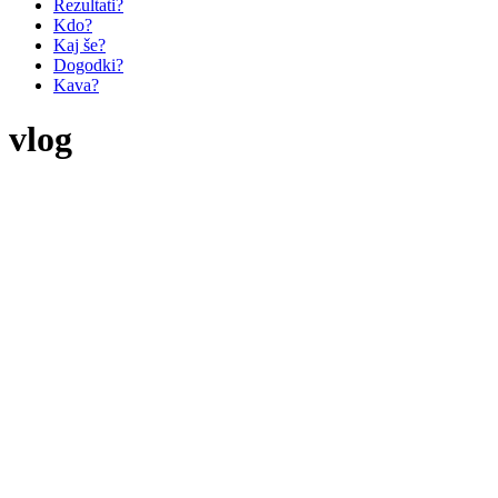
Rezultati?
Kdo?
Kaj še?
Dogodki?
Kava?
vlog