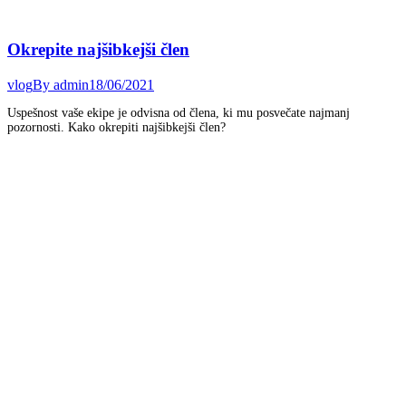
Okrepite najšibkejši člen
vlog
By
admin
18/06/2021
Uspešnost vaše ekipe je odvisna od člena, ki mu posvečate najmanj
pozornosti. Kako okrepiti najšibkejši člen?