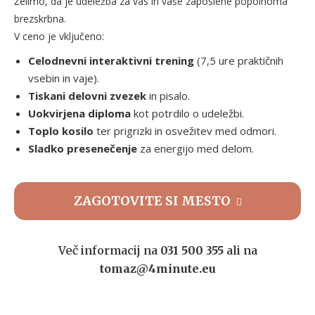
Želimo, da je udeležba za vas in vaše zaposlene popolnoma
brezskrbna.
V ceno je vključeno:
Celodnevni interaktivni trening
(7,5 ure praktičnih
vsebin in vaje).
Tiskani delovni zvezek
in pisalo.
Uokvirjena diploma
kot potrdilo o udeležbi.
Toplo kosilo
ter prigrizki in osvežitev med odmori.
Sladko presenečenje
za energijo med delom.
ZAGOTOVITE SI MESTO
Več informacij na
031 500 355
ali na
tomaz@4minute.eu