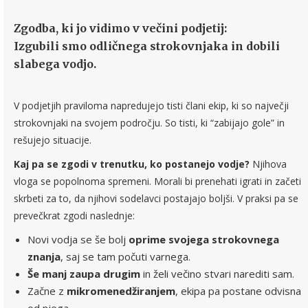
Zgodba, ki jo vidimo v večini podjetij:
Izgubili smo odličnega strokovnjaka in dobili
slabega vodjo.
V podjetjih praviloma napredujejo tisti člani ekip, ki so največji
strokovnjaki na svojem področju. So tisti, ki “zabijajo gole” in
rešujejo situacije.
Kaj pa se zgodi v trenutku, ko postanejo vodje?
Njihova
vloga se popolnoma spremeni. Morali bi prenehati igrati in začeti
skrbeti za to, da njihovi sodelavci postajajo boljši. V praksi pa se
prevečkrat zgodi naslednje:
Novi vodja se še bolj
oprime svojega strokovnega
znanja
, saj se tam počuti varnega.
Še manj zaupa drugim
in želi večino stvari narediti sam.
Začne z
mikromenedžiranjem
, ekipa pa postane odvisna