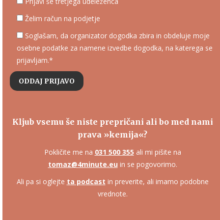
Prijavi še tretjega udeleženca
Želim račun na podjetje
Soglašam, da organizator dogodka zbira in obdeluje moje
osebne podatke za namene izvedbe dogodka, na katerega se
prijavljam.*
Kljub vsemu še niste prepričani ali bo med nami
prava »kemija«?
Pokličite me na
031 500 355
ali mi pišite na
tomaz@4minute.eu
in se pogovorimo.
Ali pa si oglejte
ta podcast
in preverite, ali imamo podobne
vrednote.