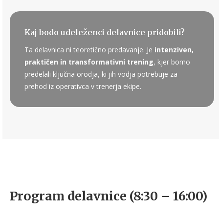
Kaj bodo udeleženci delavnice pridobili?
Ta delavnica ni teoretično predavanje. Je
intenziven,
praktičen in transformativni trening
, kjer bomo
predelali ključna orodja, ki jih vodja potrebuje za
prehod iz operativca v trenerja ekipe.
Program delavnice (8:30 – 16:00)