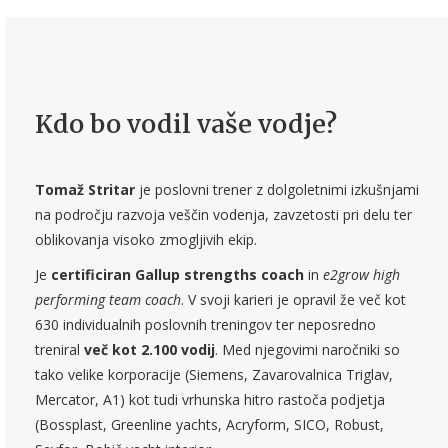
Kdo bo vodil vaše vodje?
Tomaž Stritar
je poslovni trener z dolgoletnimi izkušnjami
na področju razvoja veščin vodenja, zavzetosti pri delu ter
oblikovanja visoko zmogljivih ekip.
Je
certificiran Gallup strengths coach
in
e2grow high
performing team coach
. V svoji karieri je opravil že več kot
630 individualnih poslovnih treningov ter neposredno
treniral
več kot 2.100 vodij
. Med njegovimi naročniki so
tako velike korporacije (Siemens, Zavarovalnica Triglav,
Mercator, A1) kot tudi vrhunska hitro rastoča podjetja
(Bossplast, Greenline yachts, Acryform, SICO, Robust,