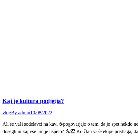
Kaj je kultura podjetja?
vlog
By
admin
10/08/2022
Ali se vaši sodelavci na kavi ☕pogovarjajo o tem, da je spet nekdo ne
dosegli in kaj vse jim je uspelo? 💪👏 Ko član vaše ekipe predlaga, 