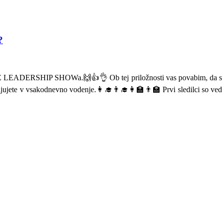
?
E LEADERSHIP SHOWa.🙌👍👌 Ob tej priložnosti vas povabim, da se
ujete v vsakodnevno vodenje.👩‍🎓👨‍🎓👩‍🏫👨‍🏫 Prvi sledilci so vedn