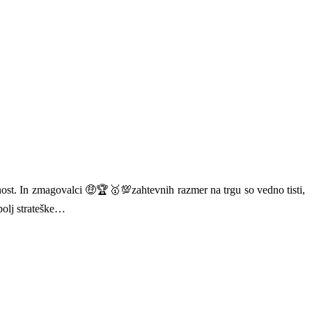
nost. In zmagovalci 🤑🏆🥇💯zahtevnih razmer na trgu so vedno tisti,
bolj strateške…