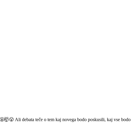
a?🤬🤯😤 Ali debata teče o tem kaj novega bodo poskusili, kaj vse bodo