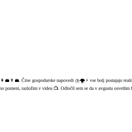
 👩‍💼👨‍💼. Črne gospodarske napovedi ⛈️🌪️⚡ vse bolj postajajo real
čno pomeni, razložim v videu 📺. Odločil sem se da v avgustu osvetlim 