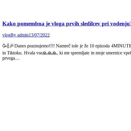
Kako pomembna je vloga prvih sledilcev pri vodenju
vlog
By
admin
13/07/2022
🥳🍾🎉Danes praznujemo!!!! Namreč tole je že 10 epizoda 4MINUT
in Tiktoku. Hvala vse🙏🙏🙏, ki me spremljate in moje smernice vpelj
prvega…