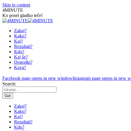
Skip to content
4MINUTE
Ko posel gladko teče!
Zakaj?
Kako?
Kaj?
Rezultati?
Kdo?
Kaj še?
Dogodki?
Kava?
Facebook page opens in new window
Instagram page opens in new 
Search:
Zakaj?
Kako?
Kaj?
Rezultati?
Kdo?