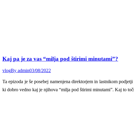
Kaj pa je za vas “milja pod štirimi minutami”?
vlog
By
admin
03/08/2022
Ta epizoda je še posebej namenjena direktorjem in lastnikom podjetji
ki dobro vedno kaj je njihova “milja pod štirimi minutami”. Kaj to to