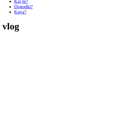
Kaj še?
Dogodki?
Kava?
vlog