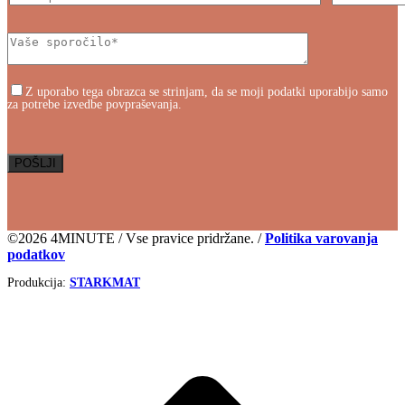
Z uporabo tega obrazca se strinjam, da se moji podatki uporabijo samo
za potrebe izvedbe povpraševanja.
©2026 4MINUTE / Vse pravice pridržane. /
Politika varovanja
podatkov
Produkcija:
STARKMAT