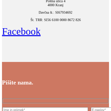
Poštna ulica 4
4000 Kranj
Davčna št.: SI67934692
Št. TRR: SI56 6100 0000 8672 826
Facebook
Pišite nama.