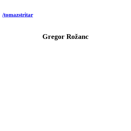
/tomazstritar
Gregor Rožanc