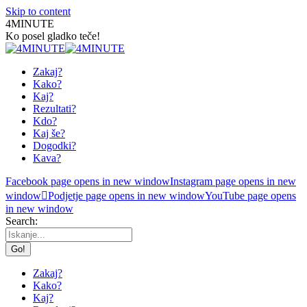
Skip to content
4MINUTE
Ko posel gladko teče!
Zakaj?
Kako?
Kaj?
Rezultati?
Kdo?
Kaj še?
Dogodki?
Kava?
Facebook page opens in new window
Instagram page opens in new
window
Podjetje page opens in new window
YouTube page opens
in new window
Search:
Zakaj?
Kako?
Kaj?