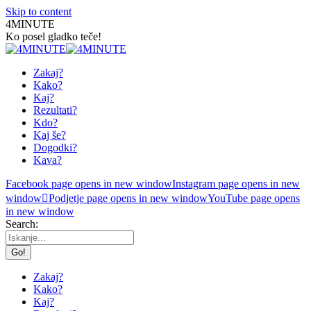
Skip to content
4MINUTE
Ko posel gladko teče!
Zakaj?
Kako?
Kaj?
Rezultati?
Kdo?
Kaj še?
Dogodki?
Kava?
Facebook page opens in new window
Instagram page opens in new
window
Podjetje page opens in new window
YouTube page opens
in new window
Search:
Zakaj?
Kako?
Kaj?