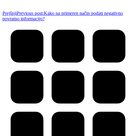
Prejšnji
Previous post:
Kako na primeren način podati negativno
povratno informacijo?