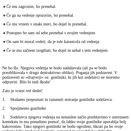
🔸Če mu zagrozim, bo prenehal.
🔸Če ga na vedenje opozorim, bo prenehal.
🔸Če mu vrnem v enaki meri, bo dojel in prenehal.
🔸Postopno bo sam od sebe prenehal s svojim vedenjem.
🔸On sam bi moral vedeti, da je tole katastrofa od vedenja.
🔸Če se mu začnem izogibati, bo dojel in nehal s tem vedenjem.
Ne bo šlo. Njegova vedenja se bodo nadaljevala (ali pa se bodo
preoblikovala v drugo destruktivno obliko). Poganja jih podzavest. V
podzavesti so »drajverji« oz. gonilniki, ki jih kot sodelavci ne moremo
odpraviti. Bilo bi tudi škoda!
Zato je vrstni red sledeč:
1. Skušamo prepoznati in razumeti notranje gonilnike sodelavca.
2. Sprejmemo gonilnike.
3. Sodelavcu njegova vedenja na nenasilen način predstavimo v ustreznem
kontekstu in mu ponudimo pomoč, da lahko svoje gonilnike uporablja bolj
kakovostno. Tako njegovi gonilniki ne bodo ogroženi, hkrati pa bo svoje