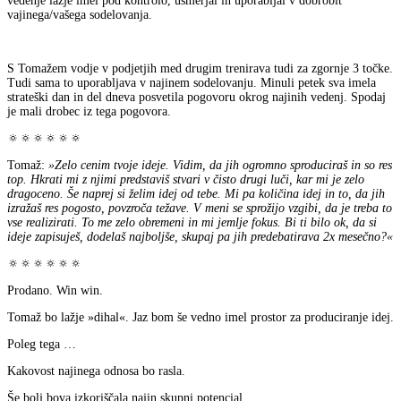
vedenje lažje imel pod kontrolo, usmerjal in uporabljal v dobrobit
vajinega/vašega sodelovanja.
S Tomažem vodje v podjetjih med drugim trenirava tudi za zgornje 3 točke.
Tudi sama to uporabljava v najinem sodelovanju. Minuli petek sva imela
strateški dan in del dneva posvetila pogovoru okrog najinih vedenj. Spodaj
je mali drobec iz tega pogovora.
🔅🔅🔅🔅🔅🔅
Tomaž:
»Zelo cenim tvoje ideje. Vidim, da jih ogromno sproduciraš in so res
top. Hkrati mi z njimi predstaviš stvari v čisto drugi luči, kar mi je zelo
dragoceno. Še naprej si želim idej od tebe. Mi pa količina idej in to, da jih
izražaš res pogosto, povzroča težave. V meni se sprožijo vzgibi, da je treba to
vse realizirati. To me zelo obremeni in mi jemlje fokus. Bi ti bilo ok, da si
ideje zapisuješ, dodelaš najboljše, skupaj pa jih predebatirava 2x mesečno?«
🔅🔅🔅🔅🔅🔅
Prodano. Win win.
Tomaž bo lažje »dihal«. Jaz bom še vedno imel prostor za produciranje idej.
Poleg tega …
Kakovost najinega odnosa bo rasla.
Še bolj bova izkoriščala najin skupni potencial.