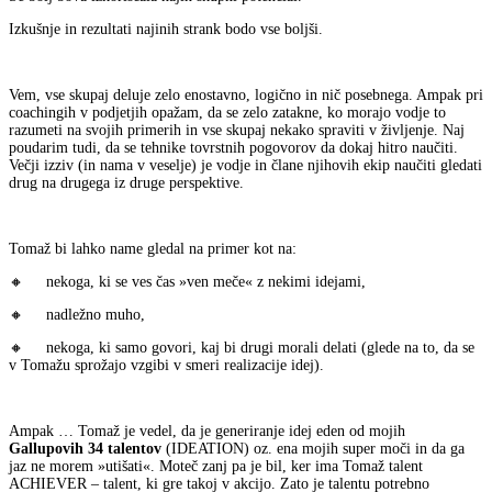
Izkušnje in rezultati najinih strank bodo vse boljši.
Vem, vse skupaj deluje zelo enostavno, logično in nič posebnega. Ampak pri
coachingih v podjetjih opažam, da se zelo zatakne, ko morajo vodje to
razumeti na svojih primerih in vse skupaj nekako spraviti v življenje. Naj
poudarim tudi, da se tehnike tovrstnih pogovorov da dokaj hitro naučiti.
Večji izziv (in nama v veselje) je vodje in člane njihovih ekip naučiti gledati
drug na drugega iz druge perspektive.
Tomaž bi lahko name gledal na primer kot na:
🔸 nekoga, ki se ves čas »ven meče« z nekimi idejami,
🔸 nadležno muho,
🔸 nekoga, ki samo govori, kaj bi drugi morali delati (glede na to, da se
v Tomažu sprožajo vzgibi v smeri realizacije idej).
Ampak … Tomaž je vedel, da je generiranje idej eden od mojih
Gallupovih 34 talentov
(IDEATION) oz. ena mojih super moči in da ga
jaz ne morem »utišati«. Moteč zanj pa je bil, ker ima Tomaž talent
ACHIEVER – talent, ki gre takoj v akcijo. Zato je talentu potrebno