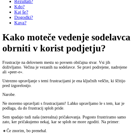
Rezultati?
Kdo?
Kaj še?
Dogodki?
Kava?
Kako moteče vedenje sodelavca
obrniti v korist podjetju?
Frustracije na delovnem mestu so povsem običajna stvar. Vsi jih
doživljamo. Večina je vezanih na sodelavce. Se pravi podrejene, nadrejene
ali »peer-e«.
Ustrezno upravljanje s temi frustracijami je ena ključnih veščin, ki ščitijo
pred izgorelostjo.
Narobe.
Ne moremo upravljati s frustracijami
! Lahko upravljamo le s tem, kar je
podlaga, da do frustracij sploh pride.
Sem spadajo tudi naša (nerealna) pričakovanja. Pogosto frustriramo samo
zato, ker pričakujemo nekaj, kar se sploh ne more zgoditi. Na primer:
🔸Če znorim, bo prenehal.