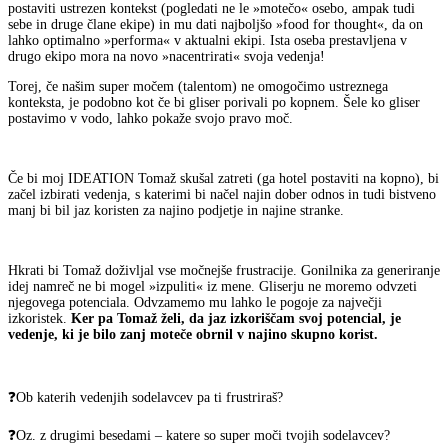
postaviti ustrezen kontekst (pogledati ne le »motečo« osebo, ampak tudi
sebe in druge člane ekipe) in mu dati najboljšo »food for thought«, da on
lahko optimalno »performa« v aktualni ekipi. Ista oseba prestavljena v
drugo ekipo mora na novo »nacentrirati« svoja vedenja!
Torej, če našim super močem (talentom) ne omogočimo ustreznega
konteksta, je podobno kot če bi gliser porivali po kopnem. Šele ko gliser
postavimo v vodo, lahko pokaže svojo pravo moč.
Če bi moj IDEATION Tomaž skušal zatreti (ga hotel postaviti na kopno), bi
začel izbirati vedenja, s katerimi bi načel najin dober odnos in tudi bistveno
manj bi bil jaz koristen za najino podjetje in najine stranke.
Hkrati bi Tomaž doživljal vse močnejše frustracije. Gonilnika za generiranje
idej namreč ne bi mogel »izpuliti« iz mene. Gliserju ne moremo odvzeti
njegovega potenciala. Odvzamemo mu lahko le pogoje za največji
izkoristek.
Ker pa Tomaž želi, da jaz izkoriščam svoj potencial, je
vedenje, ki je bilo zanj moteče obrnil v najino skupno korist.
❓Ob katerih vedenjih sodelavcev pa ti frustriraš?
❓Oz. z drugimi besedami – katere so super moči tvojih sodelavcev?