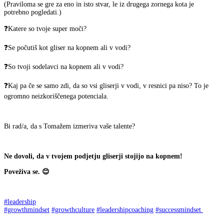
(Praviloma se gre za eno in isto stvar, le iz drugega zornega kota je
potrebno pogledati.)
❓Katere so tvoje super moči?
❓Se počutiš kot gliser na kopnem ali v vodi?
❓So tvoji sodelavci na kopnem ali v vodi?
❓Kaj pa če se samo zdi, da so vsi gliserji v vodi, v resnici pa niso? To je
ogromno neizkoriščenega potenciala.
Bi rad/a, da s Tomažem izmeriva vaše talente?
Ne dovoli, da v tvojem podjetju gliserji stojijo na kopnem!
Poveživa se. 😊
#leadership
#growthmindset
#growthculture
#leadershipcoaching
#successmindset