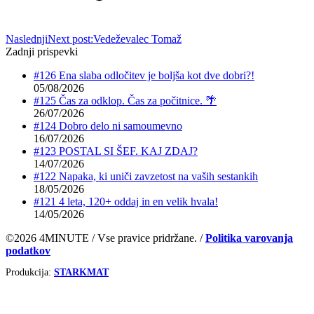
Naslednji
Next post:
Vedeževalec Tomaž
Zadnji prispevki
#126 Ena slaba odločitev je boljša kot dve dobri?!
05/08/2026
#125 Čas za odklop. Čas za počitnice. 🌴
26/07/2026
#124 Dobro delo ni samoumevno
16/07/2026
#123 POSTAL SI ŠEF. KAJ ZDAJ?
14/07/2026
#122 Napaka, ki uniči zavzetost na vaših sestankih
18/05/2026
#121 4 leta, 120+ oddaj in en velik hvala!
14/05/2026
©2026 4MINUTE / Vse pravice pridržane. /
Politika varovanja
podatkov
Produkcija:
STARKMAT