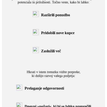
potenciala in priložnosti. Točno veste, kako bi lahko:
Razširili ponudbo
Pridobili nove kupce
Zaslužili več
Hkrati v istem trenutku vidite prepreke,
ki dušijo razvoj vašega podjetja:
Prelaganje odgovornosti
Dnevni »požari«, ki bi se lahko preprečili