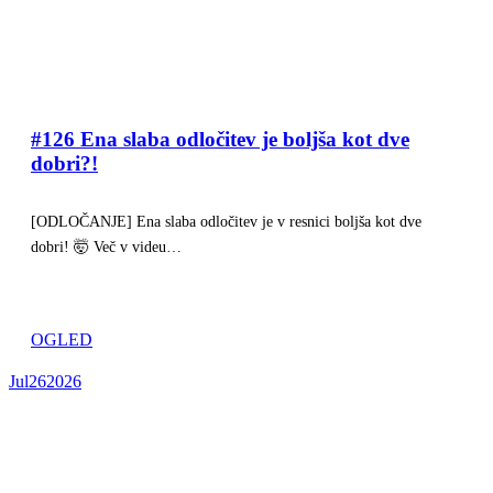
#126 Ena slaba odločitev je boljša kot dve
dobri?!
[ODLOČANJE] Ena slaba odločitev je v resnici boljša kot dve
dobri! 🤯 Več v videu…
OGLED
Jul
26
2026