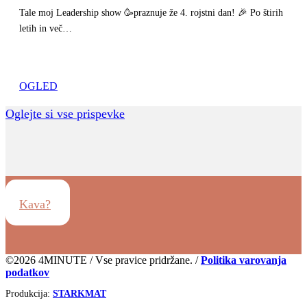
Tale moj Leadership show 🥳praznuje že 4. rojstni dan! 🎉 Po štirih
letih in več…
OGLED
Oglejte si vse prispevke
Kava?
©2026 4MINUTE / Vse pravice pridržane. /
Politika varovanja
podatkov
Produkcija:
STARKMAT