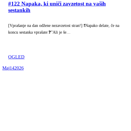
#122 Napaka, ki uniči zavzetost na vaših
sestankih
[Vprašanje na dan odžene nezavzetost stran!] ❗Napako delate, če na
koncu sestanka vprašate:❓”Ali je še…
OGLED
Maj
14
2026