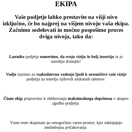
EKIPA
Vaše podjetje lahko prestavite na višji nivo
izključno, če bo najprej na višjem nivoju vaša ekipa.
Začnimo sodelovati in
močno pospešimo proces
dviga nivoja
, tako da:
Lastnike
podjetja
usmerimo, da svojo vizijo še bolj izostrijo
in jo
naredijo drznejšo!
Vodje
izurimo za
vsakodnevno vodenje ljudi k uresničitvi vaše vizije
podjetja na temelju njihovih unikatnih talentov.
Člane ekip
pripravimo k oblikovanju
maksimalnega doprinosa
v skupno
zgodbo podjetja.
Vsem trem skupinam pa omogočimo varen prostor, kjer usklajujejo
medsebojna pričakovanja.