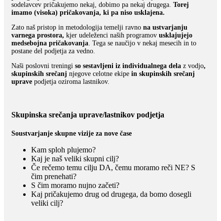
sodelavcev pričakujemo nekaj, dobimo pa nekaj drugega.
Torej
imamo (visoka) pričakovanja, ki pa niso usklajena.
Zato naš pristop in metodologija temelji ravno
na ustvarjanju
varnega prostora,
kjer udeleženci naših programov
usklajujejo
medsebojna pričakovanja
. Tega se naučijo v nekaj mesecih in to
postane del podjetja za vedno.
Naši poslovni treningi
so sestavljeni
iz individualnega dela
z vodjo
,
skupinskih srečanj
njegove celotne ekipe
in skupinskih srečanj
uprave
podjetja oziroma lastnikov.
Skupinska srečanja uprave/lastnikov podjetja
Soustvarjanje skupne vizije za nove čase
Kam sploh plujemo?
Kaj je naš veliki skupni cilj?
Če rečemo temu cilju DA, čemu moramo reči NE? S
čim prenehati?
S čim moramo nujno začeti?
Kaj pričakujemo drug od drugega, da bomo dosegli
veliki cilj?