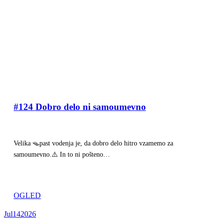
#124 Dobro delo ni samoumevno
Velika 🪤past vodenja je, da dobro delo hitro vzamemo za
samoumevno.⚠️ In to ni pošteno…
OGLED
Jul
14
2026