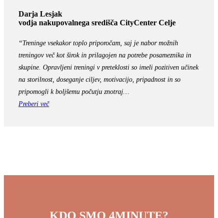
Darja Lesjak
vodja nakupovalnega središča CityCenter Celje
“Treninge vsekakor toplo priporočam, saj je nabor možnih
treningov več kot širok in prilagojen na potrebe posameznika in
skupine. Opravljeni treningi v preteklosti so imeli pozitiven učinek
na storilnost, doseganje ciljev, motivacijo, pripadnost in so
pripomogli k boljšemu počutju znotraj…
Preberi več
KDO SMO 4MINUTE?