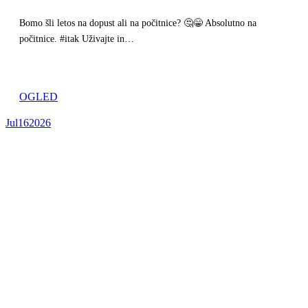
Bomo šli letos na dopust ali na počitnice? 🤔😁 Absolutno na
počitnice. #itak Uživajte in…
OGLED
Jul
16
2026