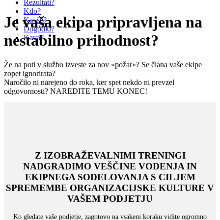
Rezultati?
Kdo?
Je vaša ekipa pripravljena na
Kaj še?
Dogodki?
nestabilno prihodnost?
Kava?
Že na poti v službo izveste za nov »požar«? Se člana vaše ekipe
zopet ignorirata?
Naročilo ni narejeno do roka, ker spet nekdo ni prevzel
odgovornosti?
NAREDITE TEMU KONEC!
Z IZOBRAŽEVALNIMI TRENINGI
NADGRADIMO VEŠČINE VODENJA IN
EKIPNEGA SODELOVANJA S CILJEM
SPREMEMBE ORGANIZACIJSKE KULTURE V
VAŠEM PODJETJU
Ko gledate vaše podjetje, zagotovo na vsakem koraku vidite ogromno