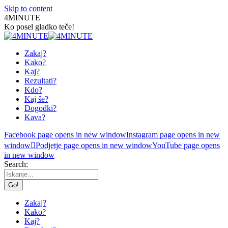
Skip to content
4MINUTE
Ko posel gladko teče!
Zakaj?
Kako?
Kaj?
Rezultati?
Kdo?
Kaj še?
Dogodki?
Kava?
Facebook page opens in new window
Instagram page opens in new
window
Podjetje page opens in new window
YouTube page opens
in new window
Search:
Zakaj?
Kako?
Kaj?