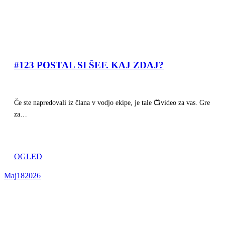
#123 POSTAL SI ŠEF. KAJ ZDAJ?
Če ste napredovali iz člana v vodjo ekipe, je tale 📺video za vas. Gre
za…
OGLED
Maj
18
2026