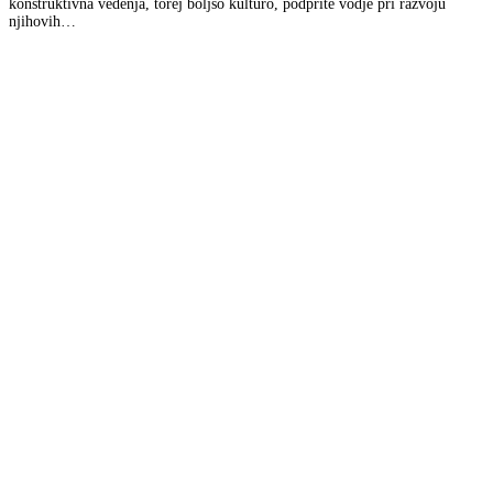
konstruktivna vedenja, torej boljšo kulturo, podprite vodje pri razvoju
njihovih…