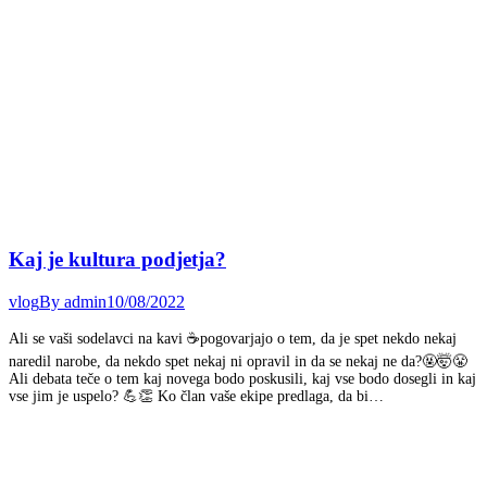
Kaj je kultura podjetja?
vlog
By
admin
10/08/2022
Ali se vaši sodelavci na kavi ☕pogovarjajo o tem, da je spet nekdo nekaj
naredil narobe, da nekdo spet nekaj ni opravil in da se nekaj ne da?🤬🤯😤
Ali debata teče o tem kaj novega bodo poskusili, kaj vse bodo dosegli in kaj
vse jim je uspelo? 💪👏 Ko član vaše ekipe predlaga, da bi…