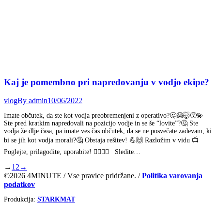
Kaj je pomembno pri napredovanju v vodjo ekipe?
vlog
By
admin
10/06/2022
Imate občutek, da ste kot vodja preobremenjeni z operativo?🤔😱🤯😵‍💫
Ste pred kratkim napredovali na pozicijo vodje in se še “lovite”?🤔 Ste
vodja že dlje časa, pa imate ves čas občutek, da se ne posvečate zadevam, ki
bi se jih kot vodja morali?🤔 Obstaja rešitev! 💪🙌 Razložim v vidu 📺
Poglejte, prilagodite, uporabite! 🕵️‍♀️🕵️‍♂️ Sledite…
→
1
2
→
©2026 4MINUTE / Vse pravice pridržane. /
Politika varovanja
podatkov
Produkcija:
STARKMAT