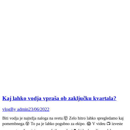
Kaj lahko vodja vpraša ob zaključku kvartala?
vlog
By
admin
23/06/2022
Biti vodja je najtežja naloga na svetu.🤯 Zelo hitro lahko spregledamo kaj
pomembnega.😵 To pa je lahko pogubno za ekipo. 😱 V videu 📺 izveste