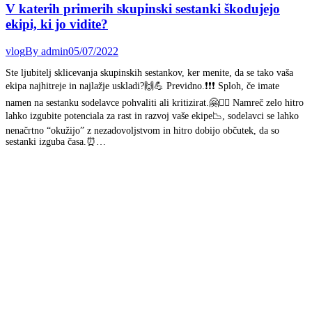
V katerih primerih skupinski sestanki škodujejo
ekipi, ki jo vidite?
vlog
By
admin
05/07/2022
Ste ljubitelj sklicevanja skupinskih sestankov, ker menite, da se tako vaša
ekipa najhitreje in najlažje uskladi?🙌💪 Previdno.❗❗❗ Sploh, če imate
namen na sestanku sodelavce pohvaliti ali kritizirat.🤗🤦‍♂️ Namreč zelo hitro
lahko izgubite potenciala za rast in razvoj vaše ekipe📉, sodelavci se lahko
nenačrtno “okužijo” z nezadovoljstvom in hitro dobijo občutek, da so
sestanki izguba časa.⏰…