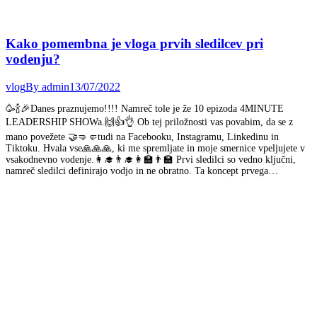
Kako pomembna je vloga prvih sledilcev pri
vodenju?
vlog
By
admin
13/07/2022
🥳🍾🎉Danes praznujemo!!!! Namreč tole je že 10 epizoda 4MINUTE
LEADERSHIP SHOWa.🙌👍👌 Ob tej priložnosti vas povabim, da se z
mano povežete 🤝🤜🤛tudi na Facebooku, Instagramu, Linkedinu in
Tiktoku. Hvala vse🙏🙏🙏, ki me spremljate in moje smernice vpeljujete v
vsakodnevno vodenje.👩‍🎓👨‍🎓👩‍🏫👨‍🏫 Prvi sledilci so vedno ključni,
namreč sledilci definirajo vodjo in ne obratno. Ta koncept prvega…