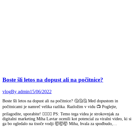
Boste šli letos na dopust ali na počitnice?
vlog
By
admin
15/06/2022
Boste šli letos na dopust ali na počitnice? 🤔🤔🤔 Med dopustom in
počitnicami je namreč velika razlika. Razložim v vidu 📺 Poglejte,
prilagodite, uporabite! 🕵️‍♀️🕵️‍♂️ PS: Temo tega videa je strokovnjak za
digitalni marketing Miha Lavtar ocenili kot potencial za viralni video, ki si
ga bo ogledalo na tisoče vodji 🤯🤯🤯 Miha, hvala za spodbudo,…