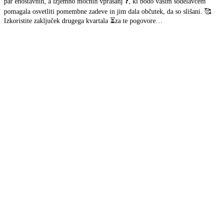
par enostavnih, a izjemno močnih vprašanj ❓, ki bodo vašim sodelavcem
pomagala osvetliti pomembne zadeve in jim dala občutek, da so slišani. 🥰
Izkoristite zaključek drugega kvartala ⏳za te pogovore…