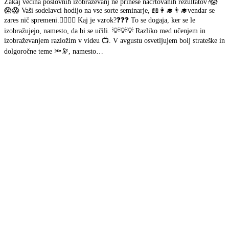
Zakaj večina poslovnih izobraževanj ne prinese načrtovanih rezultatov?😱
😱😱 Vaši sodelavci hodijo na vse sorte seminarje, 📖👩‍🎓👨‍🎓vendar se
zares nič spremeni.🤷‍♀️🤷‍♂️ Kaj je vzrok?❓❓❓ To se dogaja, ker se le
izobražujejo, namesto, da bi se učili. 💡💡💡 Razliko med učenjem in
izobraževanjem razložim v videu 📺. V avgustu osvetljujem bolj strateške in
dolgoročne teme 🔦🔭, namesto…