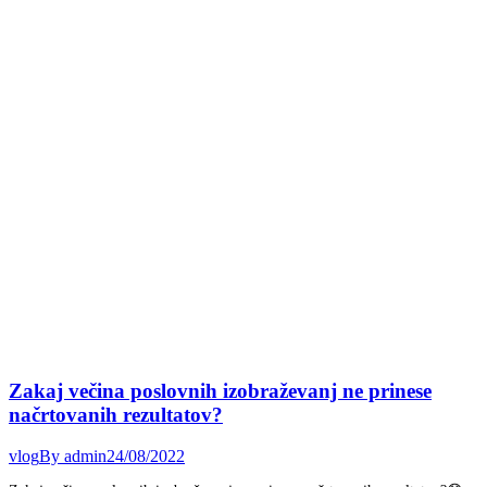
Zakaj večina poslovnih izobraževanj ne prinese
načrtovanih rezultatov?
vlog
By
admin
24/08/2022