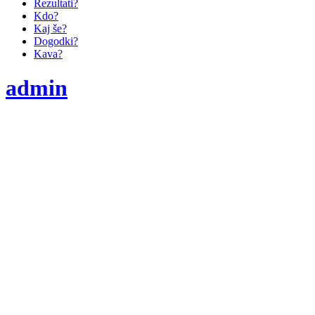
Rezultati?
Kdo?
Kaj še?
Dogodki?
Kava?
admin