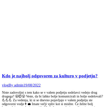
Kdo je najbolj odgovoren za kulturo v podjetju?
vlog
By
admin
19/08/2022
Niste zadovoljni s tem kako se v vašem podjetju sodelavci vedejo drug
drugega? 🤬🤯😤 Veste, da bi lahko bolje komunicirali in bolje sodelovali?
💪💪💪 Za vedenja, ki si se dnevno pojavljajo v vašem podjetju ste
odgovorni vodje👨‍💼 Imate večji vpliv kot si mislite. Če želite bolj