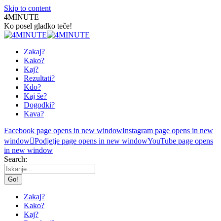
Skip to content
4MINUTE
Ko posel gladko teče!
Zakaj?
Kako?
Kaj?
Rezultati?
Kdo?
Kaj še?
Dogodki?
Kava?
Facebook page opens in new window
Instagram page opens in new
window
Podjetje page opens in new window
YouTube page opens
in new window
Search:
Zakaj?
Kako?
Kaj?