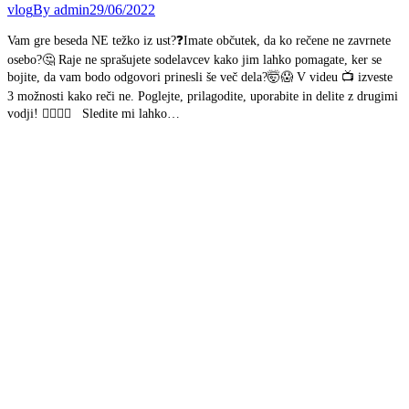
vlog
By
admin
29/06/2022
Vam gre beseda NE težko iz ust?❓Imate občutek, da ko rečene ne zavrnete
osebo?🤔 Raje ne sprašujete sodelavcev kako jim lahko pomagate, ker se
bojite, da vam bodo odgovori prinesli še več dela?🤯😱 V videu 📺 izveste
3 možnosti kako reči ne. Poglejte, prilagodite, uporabite in delite z drugimi
vodji! 🕵️‍♀️🕵️‍♂️ Sledite mi lahko…