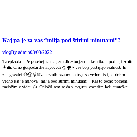
Kaj pa je za vas “milja pod štirimi minutami”?
vlog
By
admin
03/08/2022
Ta epizoda je še posebej namenjena direktorjem in lastnikom podjetji 👩‍💼
👨‍💼. Črne gospodarske napovedi ⛈️🌪️⚡ vse bolj postajajo realnost. In
zmagovalci 🤑🏆🥇💯zahtevnih razmer na trgu so vedno tisti, ki dobro
vedno kaj je njihova “milja pod štirimi minutami”. Kaj to točno pomeni,
razložim v videu 📺. Odločil sem se da v avgustu osvetlim bolj strateške…