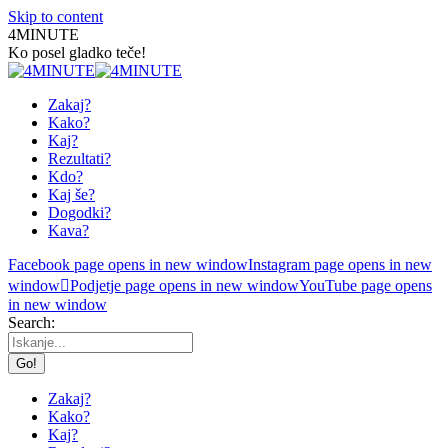
Skip to content
4MINUTE
Ko posel gladko teče!
Zakaj?
Kako?
Kaj?
Rezultati?
Kdo?
Kaj še?
Dogodki?
Kava?
Facebook page opens in new window
Instagram page opens in new
window
Podjetje page opens in new window
YouTube page opens
in new window
Search:
Zakaj?
Kako?
Kaj?