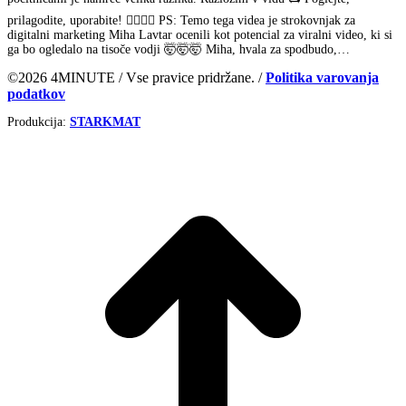
prilagodite, uporabite! 🕵️‍♀️🕵️‍♂️ PS: Temo tega videa je strokovnjak za
digitalni marketing Miha Lavtar ocenili kot potencial za viralni video, ki si
ga bo ogledalo na tisoče vodji 🤯🤯🤯 Miha, hvala za spodbudo,…
©2026 4MINUTE / Vse pravice pridržane. /
Politika varovanja
podatkov
Produkcija:
STARKMAT