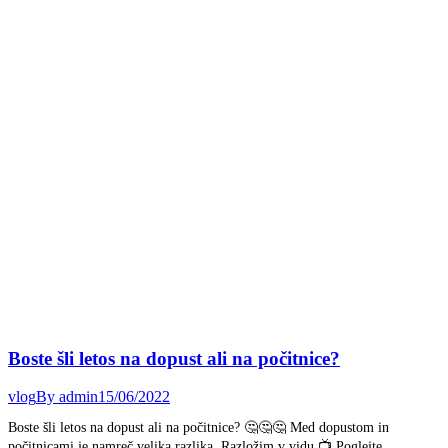
Boste šli letos na dopust ali na počitnice?
vlog
By
admin
15/06/2022
Boste šli letos na dopust ali na počitnice? 🤔🤔🤔 Med dopustom in
počitnicami je namreč velika razlika. Razložim v vidu 📺 Poglejte,