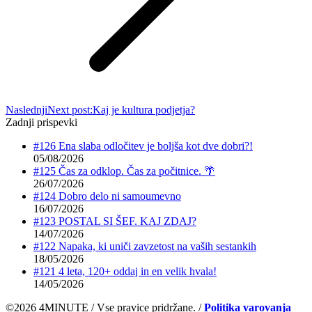
Naslednji
Next post:
Kaj je kultura podjetja?
Zadnji prispevki
#126 Ena slaba odločitev je boljša kot dve dobri?!
05/08/2026
#125 Čas za odklop. Čas za počitnice. 🌴
26/07/2026
#124 Dobro delo ni samoumevno
16/07/2026
#123 POSTAL SI ŠEF. KAJ ZDAJ?
14/07/2026
#122 Napaka, ki uniči zavzetost na vaših sestankih
18/05/2026
#121 4 leta, 120+ oddaj in en velik hvala!
14/05/2026
©2026 4MINUTE / Vse pravice pridržane. /
Politika varovanja