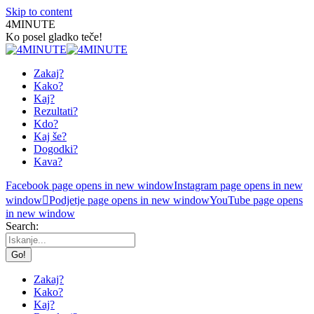
Skip to content
4MINUTE
Ko posel gladko teče!
Zakaj?
Kako?
Kaj?
Rezultati?
Kdo?
Kaj še?
Dogodki?
Kava?
Facebook page opens in new window
Instagram page opens in new
window
Podjetje page opens in new window
YouTube page opens
in new window
Search:
Zakaj?
Kako?
Kaj?