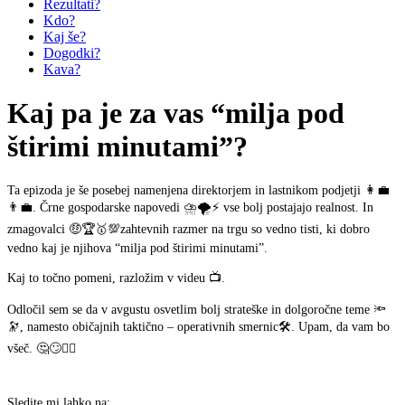
Rezultati?
Kdo?
Kaj še?
Dogodki?
Kava?
Kaj pa je za vas “milja pod
štirimi minutami”?
Ta epizoda je še posebej namenjena direktorjem in lastnikom podjetji 👩‍💼
👨‍💼. Črne gospodarske napovedi ⛈️🌪️⚡ vse bolj postajajo realnost. In
zmagovalci 🤑🏆🥇💯zahtevnih razmer na trgu so vedno tisti, ki dobro
vedno kaj je njihova “milja pod štirimi minutami”.
Kaj to točno pomeni, razložim v videu 📺.
Odločil sem se da v avgustu osvetlim bolj strateške in dolgoročne teme 🔦
🔭, namesto običajnih taktično – operativnih smernic🛠️. Upam, da vam bo
všeč. 🤔🙄🤷‍♂️
Sledite mi lahko na: