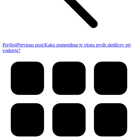
Prejšnji
Previous post:
Kako pomembna je vloga prvih sledilcev pri
vodenju?