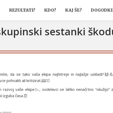
REZULTATI?
KDO?
KAJ ŠE?
DOGODKI
kupinski sestanki škoduj
enite, da se tako vaša ekipa najhitreje in najlažje uskladi?🙌
ohvaliti ali kritizirat.🤗🤦‍♂️
in razvoj vaše ekipe📉, sodelavci se lahko nenačrtno “okužijo” 
ki izguba časa.⏰