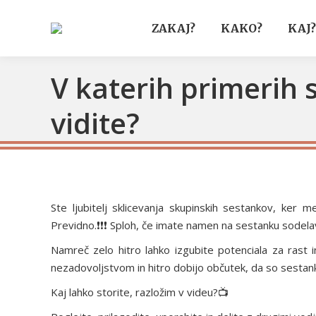
ZAKAJ?
KAKO?
KAJ?
V katerih primerih s
vidite?
Ste ljubitelj sklicevanja skupinskih sestankov, ker m
Previdno.❗❗❗ Sploh, če imate namen na sestanku sodelavce p
Namreč zelo hitro lahko izgubite potenciala za rast 
nezadovoljstvom in hitro dobijo občutek, da so sestan
Kaj lahko storite, razložim v videu?📺