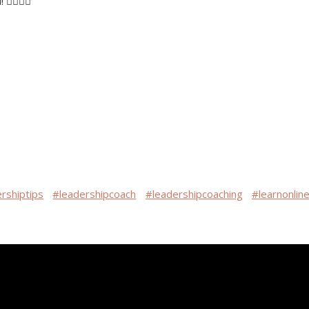
♀️🕵️‍♂️
rshiptips
#leadershipcoach
#leadershipcoaching
#learnonlin