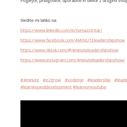
Poglejte, prilagodite, uporabite in delite z drugimi vodji! 🕵️‍
Sledite mi lahko na:
https://www.linkedin.com/in/tomazstritar/
https://www.facebook.com/4MINUTEleadershipshow
https://www.tiktok.com/@4minuteleadershipshow
https://www.instagram.com/4minuteleadershipshow/
#4minute
#e2grow
#vodenje
#leadership
#leade
#learninganddevelopment
#learnonyoutube