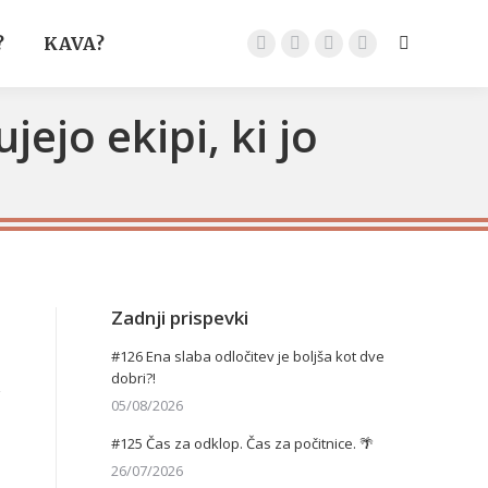
?
KAVA?
Search:
Facebook
Instagram
Podjetje
YouTube
page
page
page
page
opens
opens
opens
opens
ejo ekipi, ki jo
in
in
in
in
new
new
new
new
window
window
window
window
Zadnji prispevki

#126 Ena slaba odločitev je boljša kot dve
dobri?!
z
05/08/2026
#125 Čas za odklop. Čas za počitnice. 🌴
26/07/2026