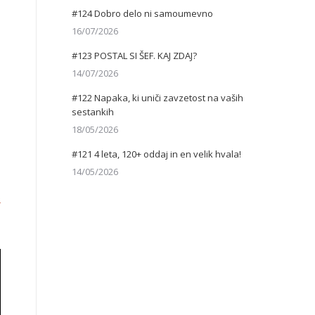
#124 Dobro delo ni samoumevno
16/07/2026
#123 POSTAL SI ŠEF. KAJ ZDAJ?
14/07/2026
#122 Napaka, ki uniči zavzetost na vaših
sestankih
18/05/2026
#121 4 leta, 120+ oddaj in en velik hvala!
14/05/2026
e