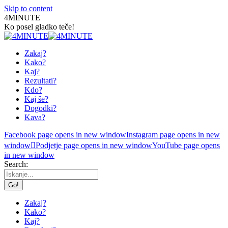
Skip to content
4MINUTE
Ko posel gladko teče!
Zakaj?
Kako?
Kaj?
Rezultati?
Kdo?
Kaj še?
Dogodki?
Kava?
Facebook page opens in new window
Instagram page opens in new
window
Podjetje page opens in new window
YouTube page opens
in new window
Search:
Zakaj?
Kako?
Kaj?