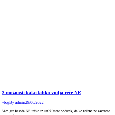
3 možnosti kako lahko vodja reče NE
vlog
By
admin
29/06/2022
Vam gre beseda NE težko iz ust?❓Imate občutek, da ko rečene ne zavrnete