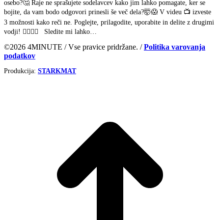
osebo?🤔 Raje ne sprašujete sodelavcev kako jim lahko pomagate, ker se
bojite, da vam bodo odgovori prinesli še več dela?🤯😱 V videu 📺 izveste
3 možnosti kako reči ne. Poglejte, prilagodite, uporabite in delite z drugimi
vodji! 🕵️‍♀️🕵️‍♂️ Sledite mi lahko…
©2026 4MINUTE / Vse pravice pridržane. /
Politika varovanja
podatkov
Produkcija:
STARKMAT