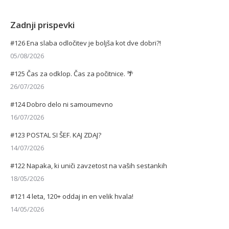
Zadnji prispevki
#126 Ena slaba odločitev je boljša kot dve dobri?!
05/08/2026
#125 Čas za odklop. Čas za počitnice. 🌴
26/07/2026
#124 Dobro delo ni samoumevno
16/07/2026
#123 POSTAL SI ŠEF. KAJ ZDAJ?
14/07/2026
#122 Napaka, ki uniči zavzetost na vaših sestankih
18/05/2026
#121 4 leta, 120+ oddaj in en velik hvala!
14/05/2026