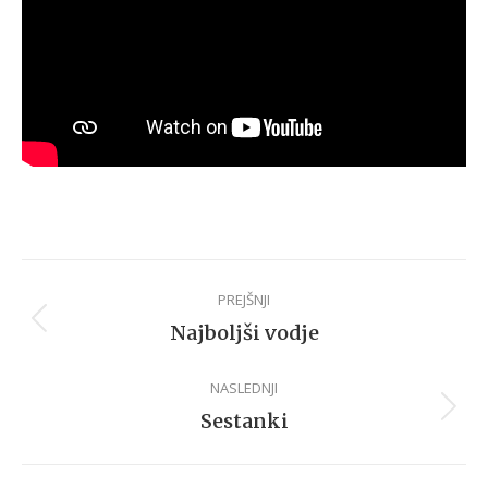
Post
PREJŠNJI
navigation
Previous
Najboljši vodje
post:
NASLEDNJI
Next
Sestanki
post: