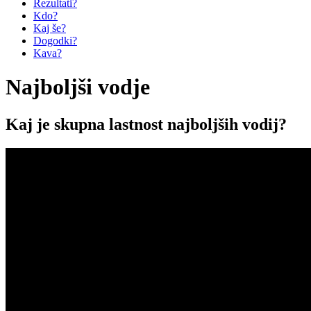
Rezultati?
Kdo?
Kaj še?
Dogodki?
Kava?
Najboljši vodje
Kaj je skupna lastnost najboljših vodij?