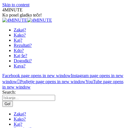
Skip to content
4MINUTE
Ko posel gladko teče!
Zakaj?
Kako?
Kaj?
Rezultati?
Kdo?
Kaj še?
Dogodki?
Kava?
Facebook page opens in new window
Instagram page opens in new
window
Podjetje page opens in new window
YouTube page opens
in new window
Search:
Zakaj?
Kako?
Kaj?