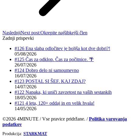
Naslednji
Next post:
Okrepite najšibkejši člen
Zadnji prispevki
#126 Ena slaba odločitev je boljša kot dve dobri?!
05/08/2026
#125 Čas za odklop. Čas za počitnice. 🌴
26/07/2026
#124 Dobro delo ni samoumevno
16/07/2026
#123 POSTAL SI ŠEF. KAJ ZDAJ?
14/07/2026
#122 Napaka, ki uniči zavzetost na vaših sestankih
18/05/2026
#121 4 leta, 120+ oddaj in en velik hvala!
14/05/2026
©2026 4MINUTE / Vse pravice pridržane. /
Politika varovanja
podatkov
Produkcija:
STARKMAT