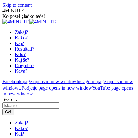
Skip to content
4MINUTE
Ko posel gladko teče!
Zakaj?
Kako?
Kaj?
Rezultati?
Kdo?
Kaj še?
Dogodki?
Kava?
Facebook page opens in new window
Instagram page opens in new
window
Podjetje page opens in new window
YouTube page opens
in new window
Search:
Zakaj?
Kako?
Kaj?