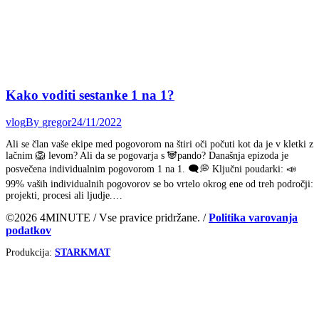
Kako voditi sestanke 1 na 1?
vlog
By
gregor
24/11/2022
Ali se član vaše ekipe med pogovorom na štiri oči počuti kot da je v kletki z
lačnim 🦁 levom? Ali da se pogovarja s 🐼pando? Današnja epizoda je
posvečena individualnim pogovorom 1 na 1. 🗨️💭 Ključni poudarki: 📣
99% vaših individualnih pogovorov se bo vrtelo okrog ene od treh področji:
projekti, procesi ali ljudje.…
©2026 4MINUTE / Vse pravice pridržane. /
Politika varovanja
podatkov
Produkcija:
STARKMAT