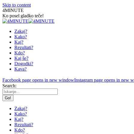
Skip to content
4MINUTE
Ko posel gladko teče!
Zakaj?
Kako?
Kaj?
Rezultati?
Kdo?
Kaj še?
Dogodki?
Kava?
Facebook page opens in new window
Instagram page opens in new 
Search:
Zakaj?
Kako?
Kaj?
Rezultati?
Kdo?