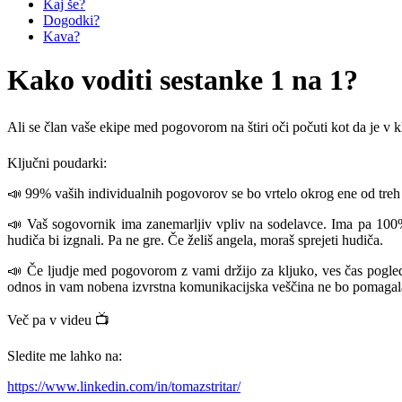
Kaj še?
Dogodki?
Kava?
Kako voditi sestanke 1 na 1?
Ali se član vaše ekipe med pogovorom na štiri oči počuti kot da je 
Ključni poudarki:
📣 99% vaših individualnih pogovorov se bo vrtelo okrog ene od treh po
📣 Vaš sogovornik ima zanemarljiv vpliv na sodelavce. Ima pa 100
hudiča bi izgnali. Pa ne gre. Če želiš angela, moraš sprejeti hudiča.
📣 Če ljudje med pogovorom z vami držijo za kljuko, ves čas pogledu
odnos in vam nobena izvrstna komunikacijska veščina ne bo pomagal
Več pa v videu 📺
Sledite me lahko na:
https://www.linkedin.com/in/tomazstritar/