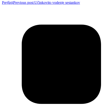
Prejšnji
Previous post:
Učinkovito vodenje sestankov