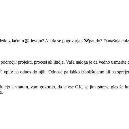
v kletki z lačnim 🦁 levom? Ali da se pogovarja s 🐼pando? Današnja ep
dročji: projekti, procesi ali ljudje. Vaša naloga je da vedno usmerite d
% vpliv na odnos do njih. Odnose pa lahko izboljšujemo ali pa sprej
jejo k vratom, vam govorijo, da je vse OK, se jim zatrese glas že ko j
a.