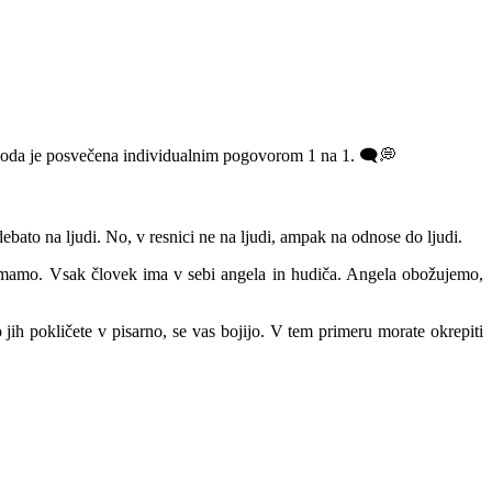
izoda je posvečena individualnim pogovorom 1 na 1. 🗨️💭
ebato na ljudi. No, v resnici ne na ljudi, ampak na odnose do ljudi.
emamo. Vsak človek ima v sebi angela in hudiča. Angela obožujemo,
ih pokličete v pisarno, se vas bojijo. V tem primeru morate okrepiti