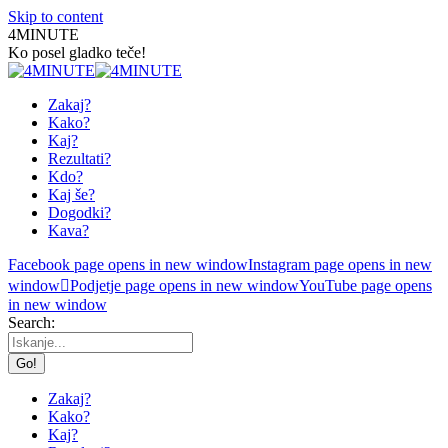
Skip to content
4MINUTE
Ko posel gladko teče!
Zakaj?
Kako?
Kaj?
Rezultati?
Kdo?
Kaj še?
Dogodki?
Kava?
Facebook page opens in new window
Instagram page opens in new
window
Podjetje page opens in new window
YouTube page opens
in new window
Search:
Zakaj?
Kako?
Kaj?