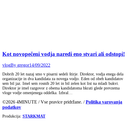
Kot novopečeni vodja naredi eno stvari ali odstopi!
vlog
By
gregor
14/09/2022
Dobrih 20 let nazaj smo v pisarni sedeli štirje. Direktor, vodja enega dela
organizacije in dva kandidata za novega vodjo. Eden od obeh kandidatov
sem bil jaz. Imel sem rosnih 20 let in bil zelen kot list na mladi bukvi.
Direktor je imel razgovor z obema kandidatoma hkrati glede prevzema
vloge vodje omenjenega oddelka. Izbral…
©2026 4MINUTE / Vse pravice pridržane. /
Politika varovanja
podatkov
Produkcija:
STARKMAT