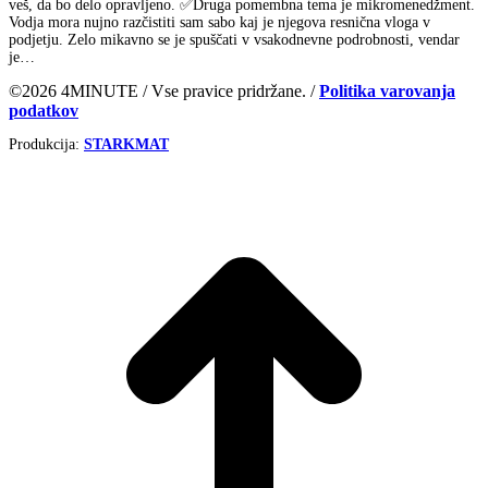
veš, da bo delo opravljeno. ✅Druga pomembna tema je mikromenedžment.
Vodja mora nujno razčistiti sam sabo kaj je njegova resnična vloga v
podjetju. Zelo mikavno se je spuščati v vsakodnevne podrobnosti, vendar
je…
©2026 4MINUTE / Vse pravice pridržane. /
Politika varovanja
podatkov
Produkcija:
STARKMAT