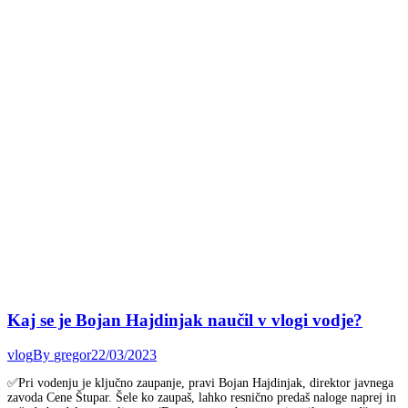
Kaj se je Bojan Hajdinjak naučil v vlogi vodje?
vlog
By
gregor
22/03/2023
✅Pri vodenju je ključno zaupanje, pravi Bojan Hajdinjak, direktor javnega
zavoda Cene Štupar. Šele ko zaupaš, lahko resnično predaš naloge naprej in