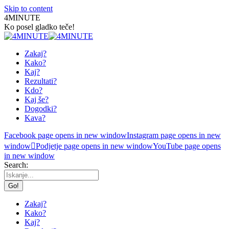
Skip to content
4MINUTE
Ko posel gladko teče!
Zakaj?
Kako?
Kaj?
Rezultati?
Kdo?
Kaj še?
Dogodki?
Kava?
Facebook page opens in new window
Instagram page opens in new
window
Podjetje page opens in new window
YouTube page opens
in new window
Search:
Zakaj?
Kako?
Kaj?