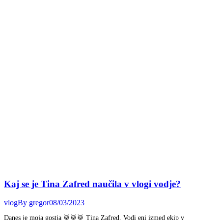
Kaj se je Tina Zafred naučila v vlogi vodje?
vlog
By
gregor
08/03/2023
Danes je moja gostja 🥁🥁🥁 Tina Zafred. Vodi eni izmed ekip v