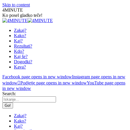
Skip to content
4MINUTE
Ko posel gladko teče!
Zakaj?
Kako?
Kaj?
Rezultati?
Kdo?
Kaj še?
Dogodki?
Kava?
Facebook page opens in new window
Instagram page opens in new
window
Podjetje page opens in new window
YouTube page opens
in new window
Search:
Zakaj?
Kako?
Kaj?