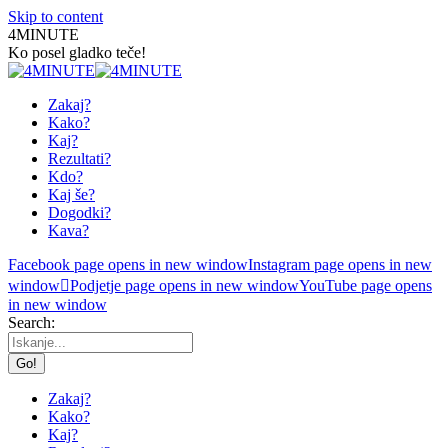
Skip to content
4MINUTE
Ko posel gladko teče!
Zakaj?
Kako?
Kaj?
Rezultati?
Kdo?
Kaj še?
Dogodki?
Kava?
Facebook page opens in new window
Instagram page opens in new
window
Podjetje page opens in new window
YouTube page opens
in new window
Search:
Zakaj?
Kako?
Kaj?