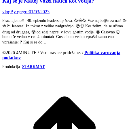
Kaj se je Matej Vozel naučil kot vodja?
vlog
By
gregor
01/03/2023
Praznujemo!!! 40. epizodo leadership šova. 🥳🤩🥳 Vse najboljše za nas! 🥳
🍻🥂 Jeeeeee! In tokrat z veliko nadgradnjo. 😯👌 Ker želim, da se učimo
drug od drugega, 🤓 od zdaj naprej v šovu gostim vodje. 🤓 Časovno ⏰
bomo še vedno v cca 4 minutah. Goste bom vedno vprašal samo eno
vprašanje: ❓ Kaj si se do…
©2026 4MINUTE / Vse pravice pridržane. /
Politika varovanja
podatkov
Produkcija:
STARKMAT