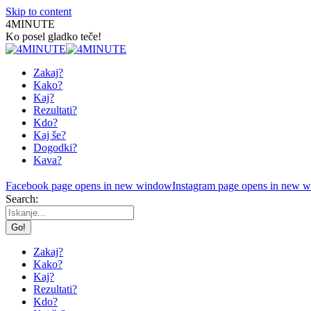
Skip to content
4MINUTE
Ko posel gladko teče!
Zakaj?
Kako?
Kaj?
Rezultati?
Kdo?
Kaj še?
Dogodki?
Kava?
Facebook page opens in new window
Instagram page opens in new 
Search:
Zakaj?
Kako?
Kaj?
Rezultati?
Kdo?