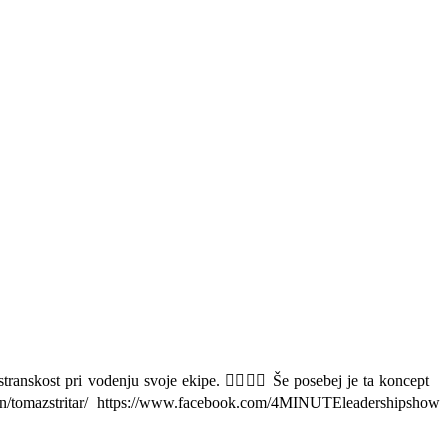
ranskost pri vodenju svoje ekipe. 🦸‍♂️🦸‍♀️ Še posebej je ta koncept
/tomazstritar/ https://www.facebook.com/4MINUTEleadershipshow