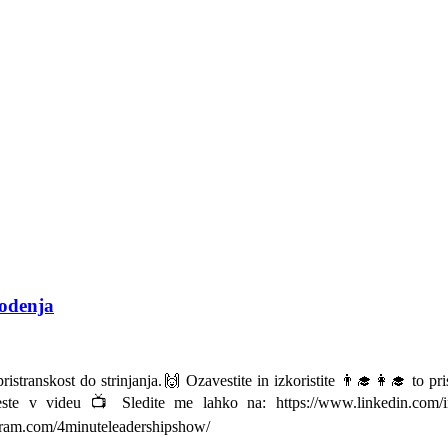
vodenja
transkost do strinjanja.🙌 Ozavestite in izkoristite 👨‍🎓👩‍🎓 to prist
te v videu 📺 Sledite me lahko na: https://www.linkedin.com/in
gram.com/4minuteleadershipshow/