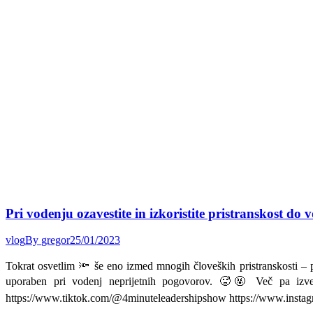
Pri vodenju ozavestite in izkoristite pristranskost do 
vlog
By
gregor
25/01/2023
Tokrat osvetlim 🔦 še eno izmed mnogih človeških pristranskosti – pris
uporaben pri vodenj neprijetnih pogovorov. 🥵🤬 Več pa izves
https://www.tiktok.com/@4minuteleadershipshow https://www.insta