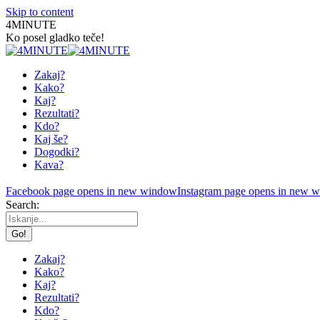
Skip to content
4MINUTE
Ko posel gladko teče!
Zakaj?
Kako?
Kaj?
Rezultati?
Kdo?
Kaj še?
Dogodki?
Kava?
Facebook page opens in new window
Instagram page opens in new 
Search:
Zakaj?
Kako?
Kaj?
Rezultati?
Kdo?