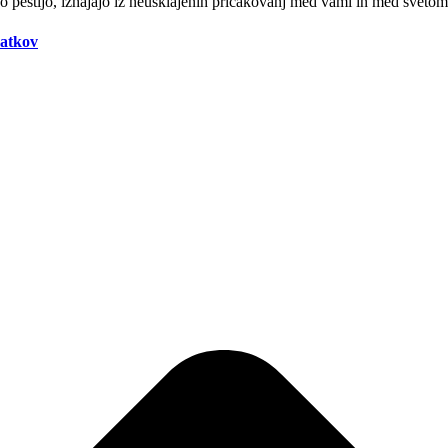
tno pestijo, izhajajo iz neusklajenih pričakovanj med vami in med sveto
datkov