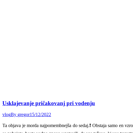
Usklajevanje pričakovanj pri vodenju
vlog
By
gregor
15/12/2022
Ta objava je morda najpomembnejša do sedaj.❗ Obstaja samo en 