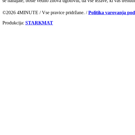
se nahajate, boste vedno znova ugotovili, da vse težave, ki vas trenu
©2026 4MINUTE / Vse pravice pridržane. /
Politika varovanja po
Produkcija:
STARKMAT