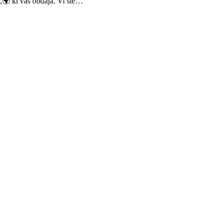
m,🌍 ki vas obdaja. Vi ste…