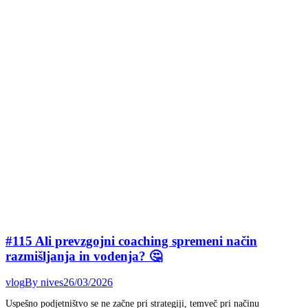
#115 Ali prevzgojni coaching spremeni način
razmišljanja in vodenja? 🤔
vlog
By
nives
26/03/2026
Uspešno podjetništvo se ne začne pri strategiji, temveč pri načinu