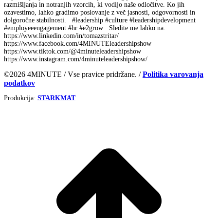
razmišljanja in notranjih vzorcih, ki vodijo naše odločitve. Ko jih
ozavestimo, lahko gradimo poslovanje z več jasnosti, odgovornosti in
dolgoročne stabilnosti. #leadership #culture #leadershipdevelopment
#employeeengagement #hr #e2grow Sledite me lahko na:
https://www.linkedin.com/in/tomazstritar/
https://www.facebook.com/4MINUTEleadershipshow
https://www.tiktok.com/@4minuteleadershipshow
https://www.instagram.com/4minuteleadershipshow/
©2026 4MINUTE / Vse pravice pridržane. /
Politika varovanja
podatkov
Produkcija:
STARKMAT