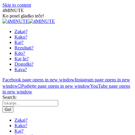
Skip to content
4MINUTE
Ko posel gladko teče!
Zakaj?
Kako?
Kaj?
Rezultati?
Kdo?
Kaj še?
Dogodki?
Kava?
Facebook page opens in new window
Instagram page opens in new
window
Podjetje page opens in new window
YouTube page opens
in new window
Search:
Zakaj?
Kako?
Kaj?