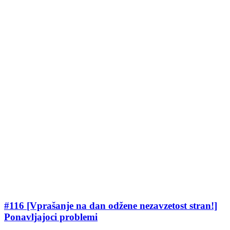
#116 [Vprašanje na dan odžene nezavzetost stran!]
Ponavljajoci problemi