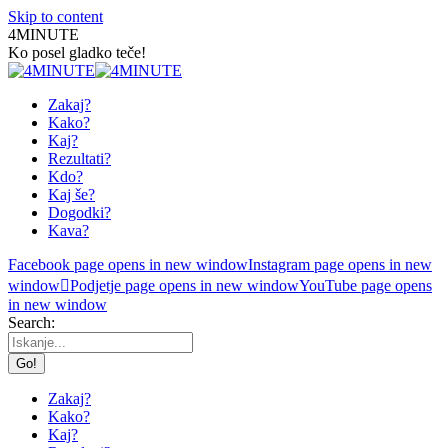
Skip to content
4MINUTE
Ko posel gladko teče!
Zakaj?
Kako?
Kaj?
Rezultati?
Kdo?
Kaj še?
Dogodki?
Kava?
Facebook page opens in new window
Instagram page opens in new
window
Podjetje page opens in new window
YouTube page opens
in new window
Search:
Zakaj?
Kako?
Kaj?