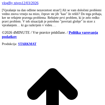
vlog
By
nives
12/03/2026
[Vprašanje na dan odžene nezavzetost stran!] Ali se vam določeni problemi
vedno znova vrnejo na mizo, čeprav ste jih “kao” že rešili? Do tega prihaja,
ker ne rešujete pravega problema. Rešujete prvi problem, ki je zelo redko
pravi problem. V teh situacijah je potrebno “povrtati globje” in sicer z
vprašanjem… ki ga razkrijem v videu.…
©2026 4MINUTE / Vse pravice pridržane. /
Politika varovanja
podatkov
Produkcija:
STARKMAT