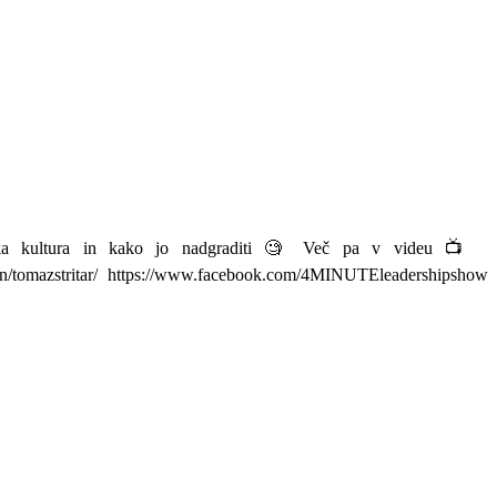
ijska kultura in kako jo nadgraditi 🧐 Več pa v videu 📺
n/tomazstritar/ https://www.facebook.com/4MINUTEleadershipshow