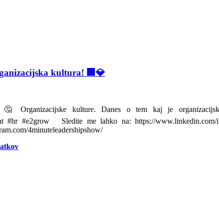
anizacijska kultura! 🏢💎
s?🤔 Organizacijske kulture. Danes o tem kaj je organizac
nt #hr #e2grow Sledite me lahko na: https://www.linkedin.com/i
gram.com/4minuteleadershipshow/
datkov