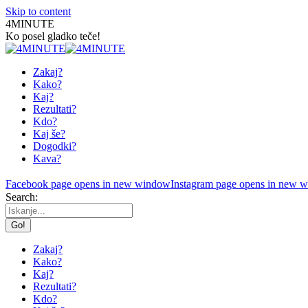
Skip to content
4MINUTE
Ko posel gladko teče!
Zakaj?
Kako?
Kaj?
Rezultati?
Kdo?
Kaj še?
Dogodki?
Kava?
Facebook page opens in new window
Instagram page opens in new 
Search:
Zakaj?
Kako?
Kaj?
Rezultati?
Kdo?