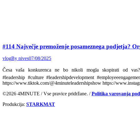
#114 Največje premoženje posameznega podjetja? Org
vlog
By
nives
07/08/2025
Česa vaša konkurenca ne bo nikoli mogla skopirati od va
#leadership #culture #leadershipdevelopment #employeeengageme
https://www.tiktok.com/@4minuteleadershipshow https://www.insta
©2026 4MINUTE / Vse pravice pridržane. /
Politika varovanja po
Produkcija:
STARKMAT