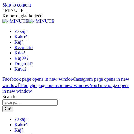
Skip to content
4MINUTE
Ko posel gladko teče!
Zakaj?
Kako?
Kaj?
Rezultati?
Kdo?
Kaj še?
Dogodki?
Kava?
Facebook page opens in new window
Instagram page opens in new
window
Podjetje page opens in new window
YouTube page opens
in new window
Search:
Zakaj?
Kako?
Kaj?