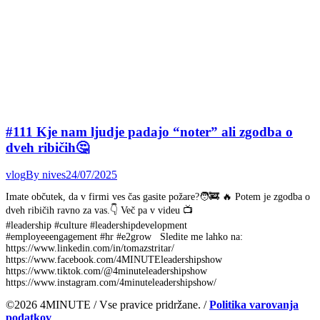
#111 Kje nam ljudje padajo “noter” ali zgodba o
dveh ribičih🤔
vlog
By
nives
24/07/2025
Imate občutek, da v firmi ves čas gasite požare?🧑‍🚒 🔥 Potem je zgodba o
dveh ribičih ravno za vas.👇 Več pa v videu 📺
#leadership #culture #leadershipdevelopment
#employeeengagement #hr #e2grow Sledite me lahko na:
https://www.linkedin.com/in/tomazstritar/
https://www.facebook.com/4MINUTEleadershipshow
https://www.tiktok.com/@4minuteleadershipshow
https://www.instagram.com/4minuteleadershipshow/
©2026 4MINUTE / Vse pravice pridržane. /
Politika varovanja
podatkov