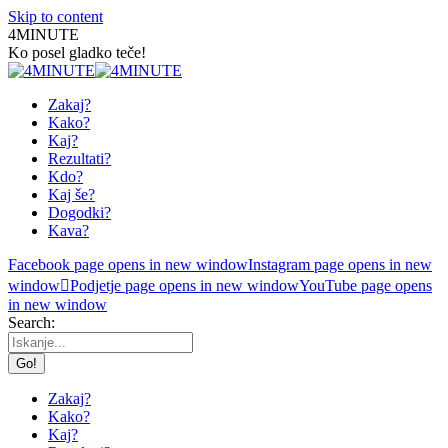
Skip to content
4MINUTE
Ko posel gladko teče!
Zakaj?
Kako?
Kaj?
Rezultati?
Kdo?
Kaj še?
Dogodki?
Kava?
Facebook page opens in new window
Instagram page opens in new
window
Podjetje page opens in new window
YouTube page opens
in new window
Search:
Zakaj?
Kako?
Kaj?