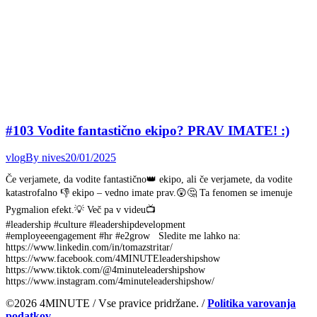
#103 Vodite fantastično ekipo? PRAV IMATE! :)
vlog
By
nives
20/01/2025
Če verjamete, da vodite fantastično👑 ekipo, ali če verjamete, da vodite
katastrofalno 👎 ekipo – vedno imate prav.😲🤔 Ta fenomen se imenuje
Pygmalion efekt.💡 Več pa v videu📺
#leadership #culture #leadershipdevelopment
#employeeengagement #hr #e2grow Sledite me lahko na:
https://www.linkedin.com/in/tomazstritar/
https://www.facebook.com/4MINUTEleadershipshow
https://www.tiktok.com/@4minuteleadershipshow
https://www.instagram.com/4minuteleadershipshow/
©2026 4MINUTE / Vse pravice pridržane. /
Politika varovanja
podatkov