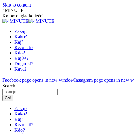
Skip to content
4MINUTE
Ko posel gladko teče!
Zakaj?
Kako?
Kaj?
Rezultati?
Kdo?
Kaj še?
Dogodki?
Kava?
Facebook page opens in new window
Instagram page opens in new 
Search:
Zakaj?
Kako?
Kaj?
Rezultati?
Kdo?