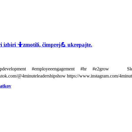
 izbiri 🤷zmotili, čimprej💪 ukrepajte.
velopment #employeeengagement #hr #e2grow Sledite me
tok.com/@4minuteleadershipshow https://www.instagram.com/4minut
datkov