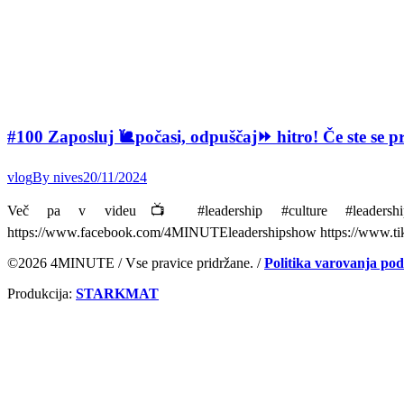
#100 Zaposluj 🐌počasi, odpuščaj⏩ hitro! Če ste se pri
vlog
By
nives
20/11/2024
Več pa v videu📺 #leadership #culture #leadershipde
https://www.facebook.com/4MINUTEleadershipshow https://www.tik
©2026 4MINUTE / Vse pravice pridržane. /
Politika varovanja po
Produkcija:
STARKMAT