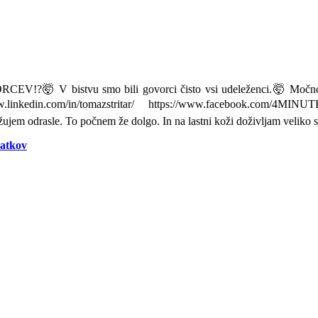
?🤯 V bistvu smo bili govorci čisto vsi udeleženci.🤯 Močno ver
com/in/tomazstritar/ https://www.facebook.com/4MINUTElead
ujem odrasle. To počnem že dolgo. In na lastni koži doživljam velik
datkov