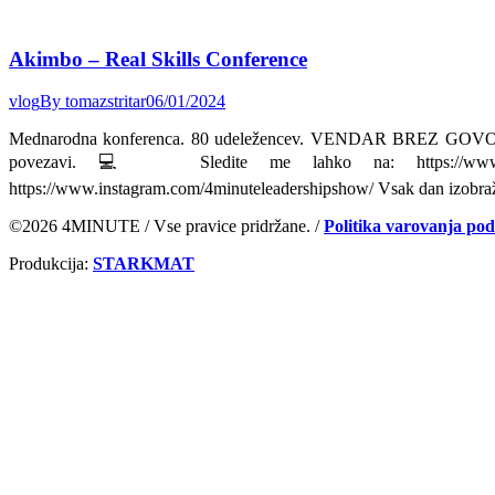
Akimbo – Real Skills Conference
vlog
By
tomazstritar
06/01/2024
Mednarodna konferenca. 80 udeležencev. VENDAR BREZ GOVORCEV!
povezavi. 💻 Sledite me lahko na: https://www.linkedin.
https://www.instagram.com/4minuteleadershipshow/ Vsak dan izobraž
©2026 4MINUTE / Vse pravice pridržane. /
Politika varovanja po
Produkcija:
STARKMAT