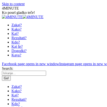
Skip to content
4MINUTE
Ko posel gladko teče!
Zakaj?
Kako?
Kaj?
Rezultati?
Kdo?
Kaj še?
Dogodki?
Kava?
Facebook page opens in new window
Instagram page opens in new 
Search:
Zakaj?
Kako?
Kaj?
Rezultati?
Kdo?