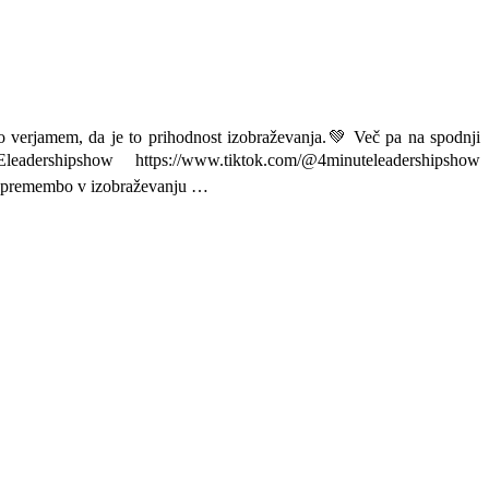
jamem, da je to prihodnost izobraževanja.💚 Več pa na spodnji
ershipshow https://www.tiktok.com/@4minuteleadershipshow
o spremembo v izobraževanju …