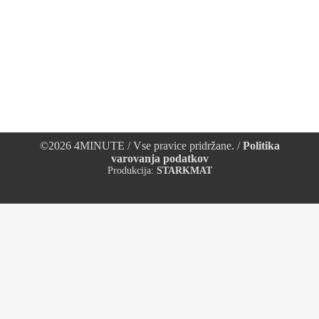
Vodje, ki ste napredovali⏫ pred kratkim, bodite previdni❗ s spremembami! Sploh, če ste napredovali iz člana ekipe🧑‍🔧 v vodjo 🫅iste ekipe. Pogosto so vodje prepričani, da se morajo dokazati 🥷takoj po napredovanju. Zato gredo prehitro v prevelike spremembe.😱 Dejstvo pa je, da je vodja napredoval zaradi preteklega dobrega dela 👍🙌🏆in uspehov. Torej je že opravil…
©2026 4MINUTE / Vse pravice pridržane. /
Politika
varovanja podatkov
Produkcija:
STARKMAT