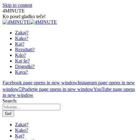
Skip to content
4MINUTE
Ko posel gladko teče!
Zakaj?
Kako?
Kaj?
Rezultati?
Kdo?
Kaj še?
Dogodki?
Kava?
Facebook page opens in new window
Instagram page opens in new
window
Podjetje page opens in new window
YouTube page opens
in new window
Search:
Zakaj?
Kako?
Kaj?