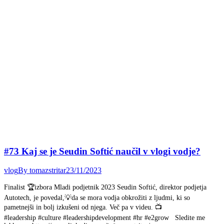
#73 Kaj se je Seudin Softić naučil v vlogi vodje?
vlog
By
tomazstritar
23/11/2023
Finalist 🏆izbora Mladi podjetnik 2023 Seudin Softić, direktor podjetja
Autotech, je povedal,💡da se mora vodja obkrožiti z ljudmi, ki so
pametnejši in bolj izkušeni od njega. Več pa v videu. 📺
#leadership #culture #leadershipdevelopment #hr #e2grow Sledite me