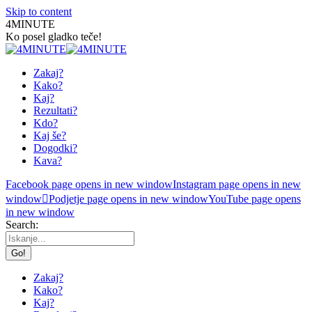
Skip to content
4MINUTE
Ko posel gladko teče!
Zakaj?
Kako?
Kaj?
Rezultati?
Kdo?
Kaj še?
Dogodki?
Kava?
Facebook page opens in new window
Instagram page opens in new
window
Podjetje page opens in new window
YouTube page opens
in new window
Search:
Zakaj?
Kako?
Kaj?