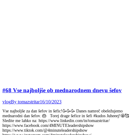
#68 Vse najboljše ob mednarodnem dnevu šefov
vlog
By
tomazstritar
16/10/2023
Vse najboljše za dan šefov in šefic!🥳🥳🥳 Danes namreč obeležujemo
mednarodni dan šefov. 🎂 Torej drage šefice in šefi #kudos Juheeej!🤩🥰
Sledite me lahko na: https://www.linkedin.com/in/tomazstritar/
https://www.facebook.com/4MINUTEleadershipshow
https://www.tiktok.com/@4minuteleadershipshow