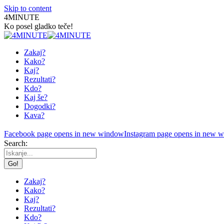
Skip to content
4MINUTE
Ko posel gladko teče!
Zakaj?
Kako?
Kaj?
Rezultati?
Kdo?
Kaj še?
Dogodki?
Kava?
Facebook page opens in new window
Instagram page opens in new 
Search:
Zakaj?
Kako?
Kaj?
Rezultati?
Kdo?