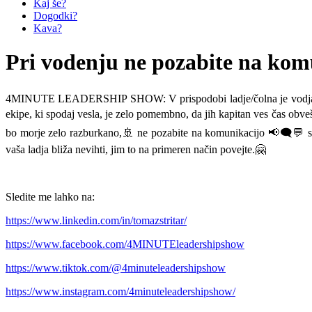
Kaj še?
Dogodki?
Kava?
Pri vodenju ne pozabite na kom
4MINUTE LEADERSHIP SHOW: V prispodobi ladje/čolna je vodja kapitan.
ekipe, ki spodaj vesla, je zelo pomembno, da jih kapitan ves čas obveš
bo morje zelo razburkano,🚢 ne pozabite na komunikacijo 📢🗨️💬 s s
vaša ladja bliža nevihti, jim to na primeren način povejte.🤗
Sledite me lahko na:
https://www.linkedin.com/in/tomazstritar/
https://www.facebook.com/4MINUTEleadershipshow
https://www.tiktok.com/@4minuteleadershipshow
https://www.instagram.com/4minuteleadershipshow/