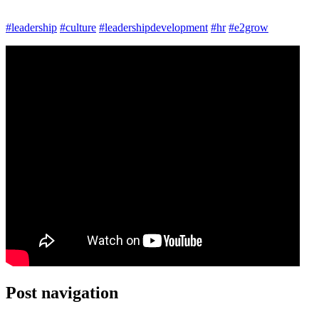
#leadership
#culture
#leadershipdevelopment
#hr
#e2grow
Post navigation