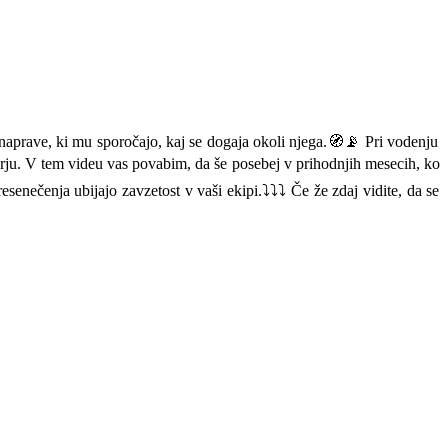
aprave, ki mu sporočajo, kaj se dogaja okoli njega.🧭📡 Pri vodenju
bzorju. V tem videu vas povabim, da še posebej v prihodnjih mesecih, ko
čenja ubijajo zavzetost v vaši ekipi.⤵️⤵️⤵️ Če že zdaj vidite, da se