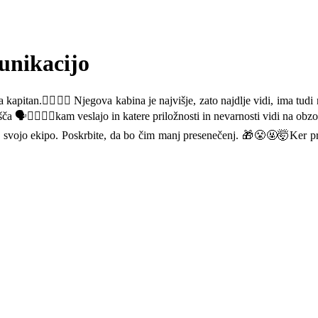
unikacijo
👨‍✈️👩‍✈️ Njegova kabina je najvišje, zato najdlje vidi, ima tudi n
ča 🗣️🧏‍♀️🧏‍♂️kam veslajo in katere priložnosti in nevarnosti vidi na o
vojo ekipo. Poskrbite, da bo čim manj presenečenj. 🎁😤🤬🤯Ker presene