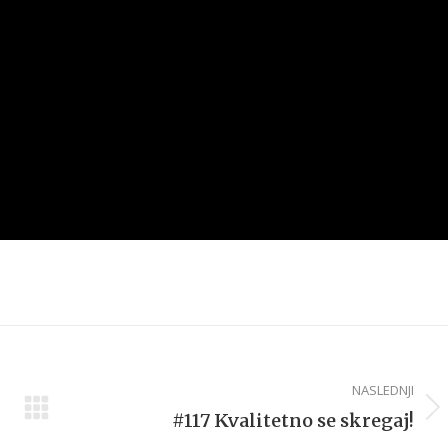
NASLEDNJI
Next
#117 Kvalitetno se skregaj!
post: