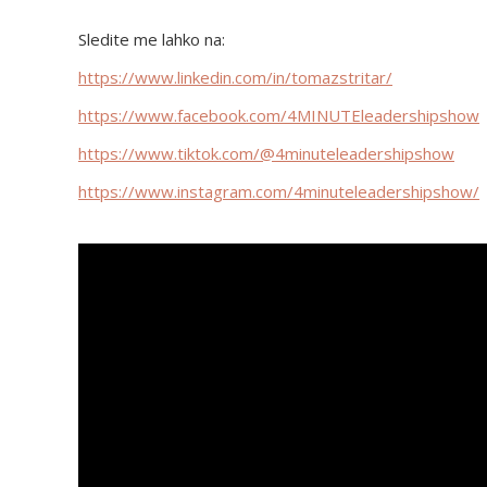
Sledite me lahko na:
https://www.linkedin.com/in/tomazstritar/
https://www.facebook.com/4MINUTEleadershipshow
https://www.tiktok.com/@4minuteleadershipshow
https://www.instagram.com/4minuteleadershipshow/