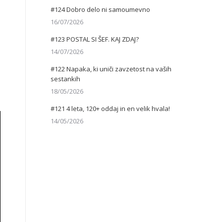
#124 Dobro delo ni samoumevno
16/07/2026
#123 POSTAL SI ŠEF. KAJ ZDAJ?
14/07/2026
#122 Napaka, ki uniči zavzetost na vaših
sestankih
18/05/2026
#121 4 leta, 120+ oddaj in en velik hvala!
14/05/2026