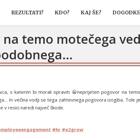
REZULTATI?
KDO?
KAJ ŠE?
DOGODKI
 na temo motečega vede
a podobnega…
vca, s katerim bi morali opraviti 😬neprijeten pogovor na tem
a… In večina vodji se tega zahtevnega pogovora izogiba. Tole j
 v resici naredi največ škode.
employeeengagement
#hr
#e2grow