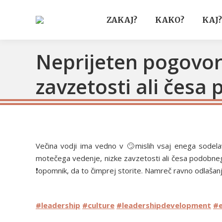
ZAKAJ?
KAKO?
KAJ?
Neprijeten pogovor
zavzetosti ali čes
Večina vodji ima vedno v 🙄mislih vsaj enega sodela
motečega vedenje, nizke zavzetosti ali česa podobneg
❗opomnik, da to čimprej storite. Namreč ravno odlašanje
#leadership
#culture
#leadershipdevelopment
#