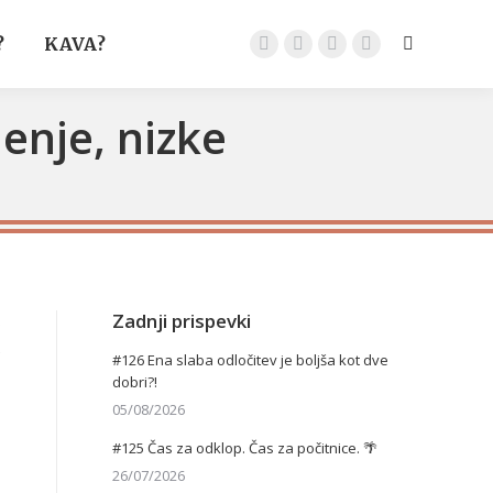
?
KAVA?
Search:
Facebook
Instagram
Podjetje
YouTube
page
page
page
page
opens
opens
opens
opens
nje, nizke
in
in
in
in
new
new
new
new
window
window
window
window
Zadnji prispevki
o
e
#126 Ena slaba odločitev je boljša kot dve
dobri?!
05/08/2026
#125 Čas za odklop. Čas za počitnice. 🌴
26/07/2026