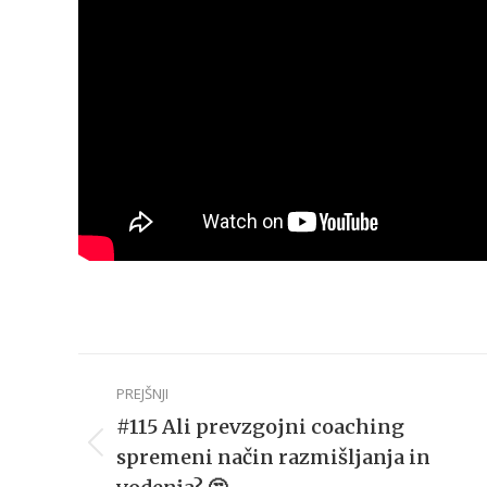
Post
PREJŠNJI
navigation
#115 Ali prevzgojni coaching
Previous
spremeni način razmišljanja in
post: