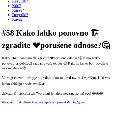
Rezultati?
Kdo?
Kaj še?
Dogodki?
Kava?
#58 Kako lahko ponovno 🏗️
zgradite 💔porušene odnose?🤔
Kako lahko ponovno 🏗️ zgradite 💔porušene odnose?🤔 Kako lahko
ponovno pridobite🥰 zaupanje vaše ekipe? 🤔 Kako se lahko bolj povežete
🪢s sodelavci?🤔
V drugi epizodi trilogije o gradnji odnosov predstavim 4 vprašanja❓, ki vas
lahko zbližajo s sodelavci🤗🫂
⚠️Pozor☝️: uporaba teh ❓vprašanj je lahko nevarna za vaš ego! 🤣🤣🤣
#leadership
#culture
#leadershipdevelopment
#hr
#e2grow