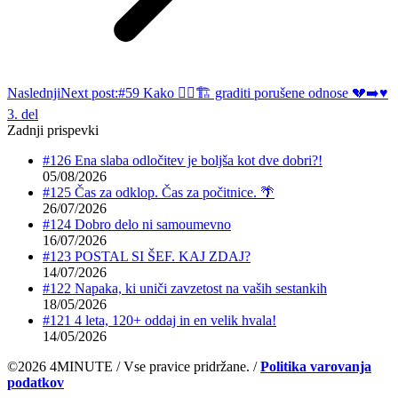
Naslednji
Next post:
#59 Kako 👷‍♀️🏗️ graditi porušene odnose 💔➡️♥️
3. del
Zadnji prispevki
#126 Ena slaba odločitev je boljša kot dve dobri?!
05/08/2026
#125 Čas za odklop. Čas za počitnice. 🌴
26/07/2026
#124 Dobro delo ni samoumevno
16/07/2026
#123 POSTAL SI ŠEF. KAJ ZDAJ?
14/07/2026
#122 Napaka, ki uniči zavzetost na vaših sestankih
18/05/2026
#121 4 leta, 120+ oddaj in en velik hvala!
14/05/2026
©2026 4MINUTE / Vse pravice pridržane. /
Politika varovanja
podatkov