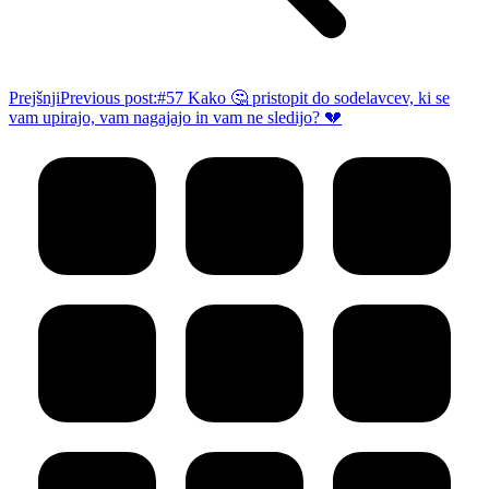
Prejšnji
Previous post:
#57 Kako 🤔 pristopit do sodelavcev, ki se
vam upirajo, vam nagajajo in vam ne sledijo? 💔