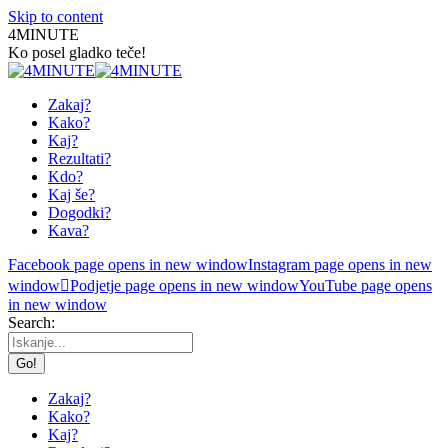
Skip to content
4MINUTE
Ko posel gladko teče!
Zakaj?
Kako?
Kaj?
Rezultati?
Kdo?
Kaj še?
Dogodki?
Kava?
Facebook page opens in new window
Instagram page opens in new
window
Podjetje page opens in new window
YouTube page opens
in new window
Search:
Zakaj?
Kako?
Kaj?