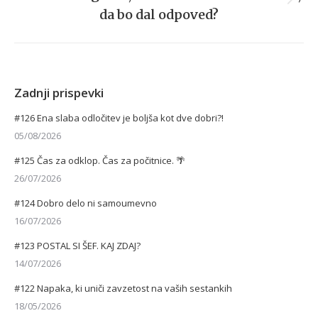
Next
da bo dal odpoved?
post:
Zadnji prispevki
#126 Ena slaba odločitev je boljša kot dve dobri?!
05/08/2026
#125 Čas za odklop. Čas za počitnice. 🌴
26/07/2026
#124 Dobro delo ni samoumevno
16/07/2026
#123 POSTAL SI ŠEF. KAJ ZDAJ?
14/07/2026
#122 Napaka, ki uniči zavzetost na vaših sestankih
18/05/2026