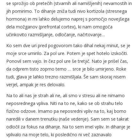
se sprožijo ob pretečih (stvarnih ali namišljenih) nevarnostih in
jih pomirimo. To dihanje zniža tudi nivo kortizola (stresnega
hormona) in mi lahko delujemo naprej s pomočjo novejšega
dela možganov (prefrontal cortex), ki nam omogoča
učinkovito razmišljanje, odločanje, načrtovanje…
Ko sem dve uri pred pogovorom tako dihal nekaj minut, se je
moje srce umirilo. Za pol ure. Potem je spet hotelo izskočiti.
Ponovil sem vajo. In čez pol ure še tretjič. Nato je prišel čas,
da odprem tisto zoprno temo … srce je bilo umirjeno. Roke
tudi, glava je lahko trezno razmišljala. Še sam skoraj nisem
verjel, ampak je res delovalo.
Na to ali nas je strah ali ne, ali smo v stresu ali ne nimamo
neposrednega vpliva. Niti na to ne, kako se ob strahu telo
fizično odzove. Imamo pa neposredni vpliv na to, kaj bomo
naredili v danem trenutku (naše vedenje). Sam sem se takrat
odločil za fokus na dihanje. Na to sem imel vpliv. In dihanje je
vplivalo na moje telo, ki posledično ni več zaznavalo