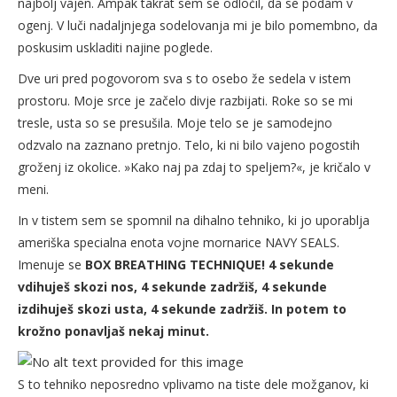
najbolj vajen. Ampak takrat sem se odločil, da se podam v
ogenj. V luči nadaljnjega sodelovanja mi je bilo pomembno, da
poskusim uskladiti najine poglede.
Dve uri pred pogovorom sva s to osebo že sedela v istem
prostoru. Moje srce je začelo divje razbijati. Roke so se mi
tresle, usta so se presušila. Moje telo se je samodejno
odzvalo na zaznano pretnjo. Telo, ki ni bilo vajeno pogostih
groženj iz okolice. »Kako naj pa zdaj to speljem?«, je kričalo v
meni.
In v tistem sem se spomnil na dihalno tehniko, ki jo uporablja
ameriška specialna enota vojne mornarice NAVY SEALS.
Imenuje se
BOX BREATHING TECHNIQUE! 4 sekunde
vdihuješ skozi nos, 4 sekunde zadržiš, 4 sekunde
izdihuješ skozi usta, 4 sekunde zadržiš. In potem to
krožno ponavljaš nekaj minut.
S to tehniko neposredno vplivamo na tiste dele možganov, ki