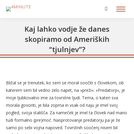
Search:
Kaj lahko vodje že danes
skopiramo od Ameriških
“tjulnjev”?
Bližal se je trenutek, ko sem se moral soočiti s človekom, ob
katerem sem bil vedno zelo napet, na »preži«. »Predatorji«, je
moje ljubkovalno ime za tovrstne ljudi. Tema, o kateri sva
morala govoriti, je bila zoprna in vsak od naju je imel svoj
pogled, svoja stališča. Za nameček je imel ta človek nad mano
tudi formalno (pre)moč. Nasprotovanje predatorju pa je že
samo po sebi vojna napoved. Tovrstnih soočenj nisem bil