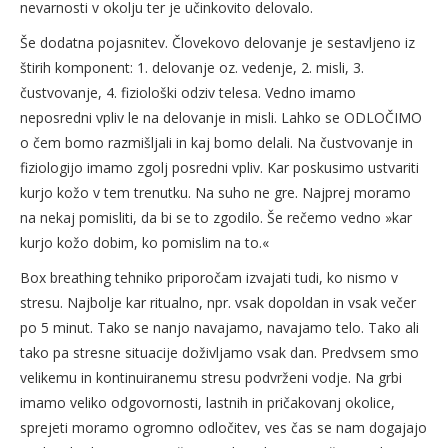
nevarnosti v okolju ter je učinkovito delovalo.
Še dodatna pojasnitev. Človekovo delovanje je sestavljeno iz
štirih komponent: 1. delovanje oz. vedenje, 2. misli, 3.
čustvovanje, 4. fiziološki odziv telesa. Vedno imamo
neposredni vpliv le na delovanje in misli. Lahko se ODLOČIMO
o čem bomo razmišljali in kaj bomo delali. Na čustvovanje in
fiziologijo imamo zgolj posredni vpliv. Kar poskusimo ustvariti
kurjo kožo v tem trenutku. Na suho ne gre. Najprej moramo
na nekaj pomisliti, da bi se to zgodilo. Še rečemo vedno »kar
kurjo kožo dobim, ko pomislim na to.«
Box breathing tehniko priporočam izvajati tudi, ko nismo v
stresu. Najbolje kar ritualno, npr. vsak dopoldan in vsak večer
po 5 minut. Tako se nanjo navajamo, navajamo telo. Tako ali
tako pa stresne situacije doživljamo vsak dan. Predvsem smo
velikemu in kontinuiranemu stresu podvrženi vodje. Na grbi
imamo veliko odgovornosti, lastnih in pričakovanj okolice,
sprejeti moramo ogromno odločitev, ves čas se nam dogajajo