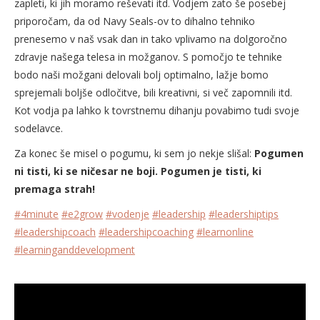
zapleti, ki jih moramo reševati itd. Vodjem zato še posebej
priporočam, da od Navy Seals-ov to dihalno tehniko
prenesemo v naš vsak dan in tako vplivamo na dolgoročno
zdravje našega telesa in možganov. S pomočjo te tehnike
bodo naši možgani delovali bolj optimalno, lažje bomo
sprejemali boljše odločitve, bili kreativni, si več zapomnili itd.
Kot vodja pa lahko k tovrstnemu dihanju povabimo tudi svoje
sodelavce.
Za konec še misel o pogumu, ki sem jo nekje slišal:
Pogumen
ni tisti, ki se ničesar ne boji. Pogumen je tisti, ki
premaga strah!
#4minute
#e2grow
#vodenje
#leadership
#leadershiptips
#leadershipcoach
#leadershipcoaching
#learnonline
#learninganddevelopment