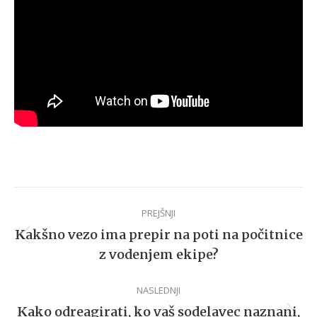
Post
PREJŠNJI
navigation
Kakšno vezo ima prepir na poti na počitnice
Previous
z vodenjem ekipe?
post:
NASLEDNJI
Kako odreagirati, ko vaš sodelavec naznani,