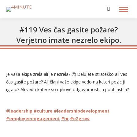
Search:
#119 Ves čas gasite požare?
Verjetno imate nezrelo ekipo.
Je vaša ekipa zrela ali je nezrela? 🤔 Delujete strateško ali ves
čas gasite požare? Ali člani vaše ekipe vedo na kateri poziciji
igrajo? Ali vedo katere so njihove odgovornosti in pooblastila?
#leadership
#culture
#leadershipdevelopment
#employeeengagement
#hr
#e2grow