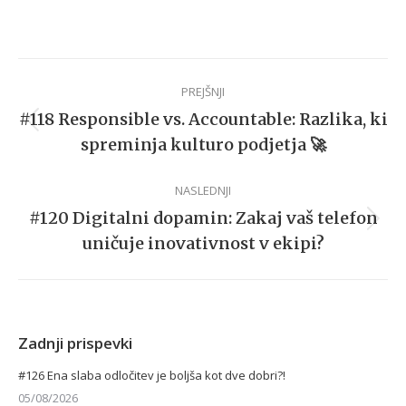
Post
PREJŠNJI
navigation
#118 Responsible vs. Accountable: Razlika, ki
Previous
spreminja kulturo podjetja 🚀
post:
NASLEDNJI
#120 Digitalni dopamin: Zakaj vaš telefon
Next
uničuje inovativnost v ekipi?
post:
Zadnji prispevki
#126 Ena slaba odločitev je boljša kot dve dobri?!
05/08/2026