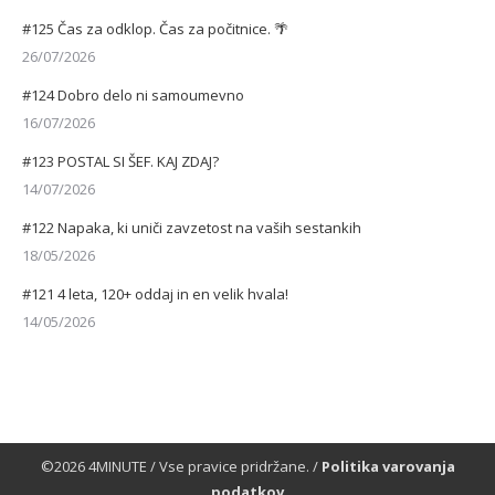
#125 Čas za odklop. Čas za počitnice. 🌴
26/07/2026
#124 Dobro delo ni samoumevno
16/07/2026
#123 POSTAL SI ŠEF. KAJ ZDAJ?
14/07/2026
#122 Napaka, ki uniči zavzetost na vaših sestankih
18/05/2026
#121 4 leta, 120+ oddaj in en velik hvala!
14/05/2026
©2026 4MINUTE / Vse pravice pridržane. /
Politika varovanja
podatkov