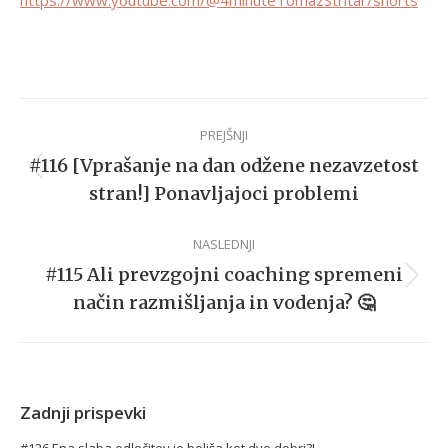
Post
PREJŠNJI
navigation
#116 [Vprašanje na dan odžene nezavzetost
Previous
stran!] Ponavljajoci problemi
post:
NASLEDNJI
#115 Ali prevzgojni coaching spremeni
Next
način razmišljanja in vodenja? 🤔
post:
Zadnji prispevki
#126 Ena slaba odločitev je boljša kot dve dobri?!