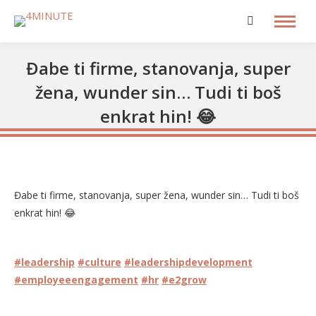
Search:
Đabe ti firme, stanovanja, super
žena, wunder sin… Tudi ti boš
enkrat hin! 😂
Đabe ti firme, stanovanja, super žena, wunder sin… Tudi ti boš
enkrat hin! 😂
#leadership
#culture
#leadershipdevelopment
#employeeengagement
#hr
#e2grow