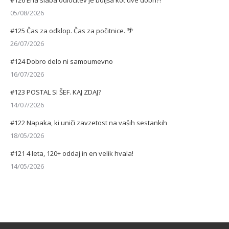
05/08/2026
#125 Čas za odklop. Čas za počitnice. 🌴
26/07/2026
#124 Dobro delo ni samoumevno
16/07/2026
#123 POSTAL SI ŠEF. KAJ ZDAJ?
14/07/2026
#122 Napaka, ki uniči zavzetost na vaših sestankih
18/05/2026
#121 4 leta, 120+ oddaj in en velik hvala!
14/05/2026