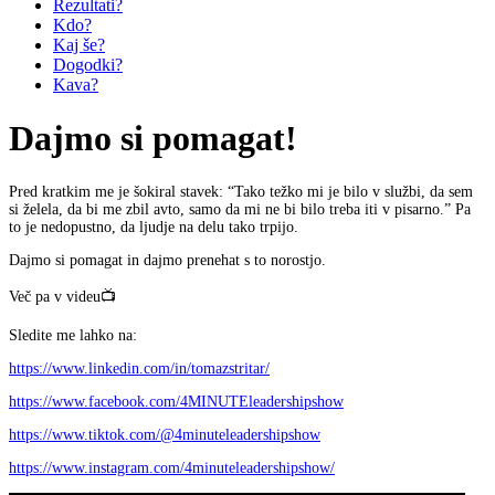
Rezultati?
Kdo?
Kaj še?
Dogodki?
Kava?
Dajmo si pomagat!
Pred kratkim me je šokiral stavek: “Tako težko mi je bilo v službi, da sem
si želela, da bi me zbil avto, samo da mi ne bi bilo treba iti v pisarno.” Pa
to je nedopustno, da ljudje na delu tako trpijo.
Dajmo si pomagat in dajmo prenehat s to norostjo.
Več pa v videu📺
Sledite me lahko na:
https://www.linkedin.com/in/tomazstritar/
https://www.facebook.com/4MINUTEleadershipshow
https://www.tiktok.com/@4minuteleadershipshow
https://www.instagram.com/4minuteleadershipshow/