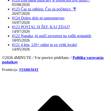
#126 Ena slaba odločitev je boljša kot dve dobri?!
05/08/2026
#125 Čas za odklop. Čas za počitnice. 🌴
26/07/2026
#124 Dobro delo ni samoumevno
16/07/2026
#123 POSTAL SI ŠEF. KAJ ZDAJ?
14/07/2026
#122 Napaka, ki uniči zavzetost na vaših sestankih
18/05/2026
#121 4 leta, 120+ oddaj in en velik hvala!
14/05/2026
©2026 4MINUTE / Vse pravice pridržane. /
Politika varovanja
podatkov
Produkcija:
STARKMAT