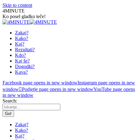
Skip to content
4MINUTE
Ko posel gladko teče!
Zakaj?
Kako?
Kaj?
Rezultati?
Kdo?
Kaj še?
Dogodki?
Kava?
Facebook page opens in new window
Instagram page opens in new
window
Podjetje page opens in new window
YouTube page opens
in new window
Search:
Zakaj?
Kako?
Kaj?