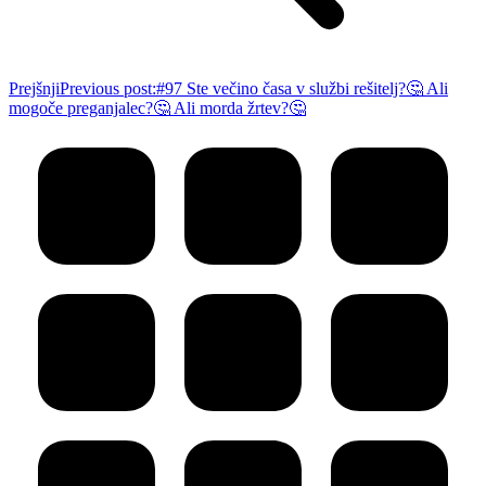
Prejšnji
Previous post:
#97 Ste večino časa v službi rešitelj?🤔 Ali
mogoče preganjalec?🤔 Ali morda žrtev?🤔