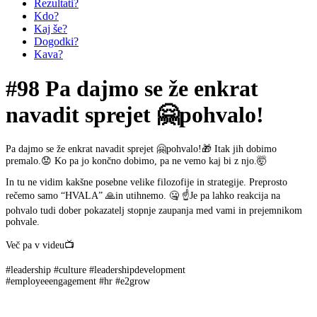
Rezultati?
Kdo?
Kaj še?
Dogodki?
Kava?
#98 Pa dajmo se že enkrat
navadit sprejet 🤗pohvalo!
Pa dajmo se že enkrat navadit sprejet 🤗pohvalo!🎁 Itak jih dobimo
premalo.😟 Ko pa jo končno dobimo, pa ne vemo kaj bi z njo.🤯
In tu ne vidim kakšne posebne velike filozofije in strategije. Preprosto
rečemo samo “HVALA” 🙏in utihnemo. 🤐 ☝️Je pa lahko reakcija na
pohvalo tudi dober pokazatelj stopnje zaupanja med vami in prejemnikom
pohvale.
Več pa v videu📺
#leadership #culture #leadershipdevelopment
#employeeengagement #hr #e2grow