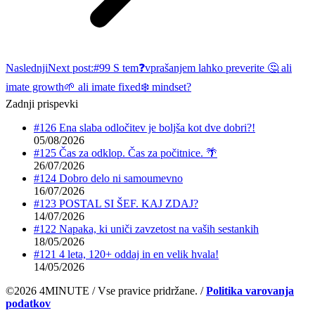
Naslednji
Next post:
#99 S tem❓vprašanjem lahko preverite 🤔 ali
imate growth🌱 ali imate fixed❄️ mindset?
Zadnji prispevki
#126 Ena slaba odločitev je boljša kot dve dobri?!
05/08/2026
#125 Čas za odklop. Čas za počitnice. 🌴
26/07/2026
#124 Dobro delo ni samoumevno
16/07/2026
#123 POSTAL SI ŠEF. KAJ ZDAJ?
14/07/2026
#122 Napaka, ki uniči zavzetost na vaših sestankih
18/05/2026
#121 4 leta, 120+ oddaj in en velik hvala!
14/05/2026
©2026 4MINUTE / Vse pravice pridržane. /
Politika varovanja
podatkov