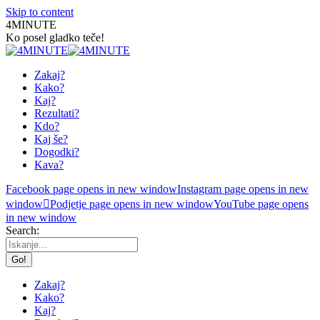
Skip to content
4MINUTE
Ko posel gladko teče!
Zakaj?
Kako?
Kaj?
Rezultati?
Kdo?
Kaj še?
Dogodki?
Kava?
Facebook page opens in new window
Instagram page opens in new
window
Podjetje page opens in new window
YouTube page opens
in new window
Search:
Zakaj?
Kako?
Kaj?