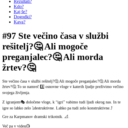
Rezultati?
Kdo?
Kaj še?
Dogodki?
Kava?
#97 Ste večino časa v službi
rešitelj?🤔 Ali mogoče
preganjalec?🤔 Ali morda
žrtev?🤔
Ste večino časa v službi rešitelj?🤔 Ali mogoče preganjalec?🤔 Ali morda
žrtev?🤔 To so namreč 3️⃣ osnovne vloge v katerih ljudje preživimo večino
svojega življenja.
Z igranjem🎭 določene vloge, k “igri” vabimo tudi ljudi okrog nas. In te
igre so lahko zelo ⤵️destruktivne. Lahko pa tudi zelo konstruktivne.⤴️
Gre za Karpmanov dramski trikotnik. 📐.
Več pa v videu📺