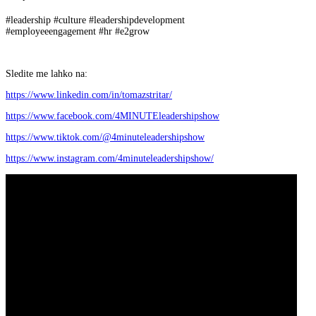
#leadership #culture #leadershipdevelopment
#employeeengagement #hr #e2grow
Sledite me lahko na:
https://www.linkedin.com/in/tomazstritar/
https://www.facebook.com/4MINUTEleadershipshow
https://www.tiktok.com/@4minuteleadershipshow
https://www.instagram.com/4minuteleadershipshow/