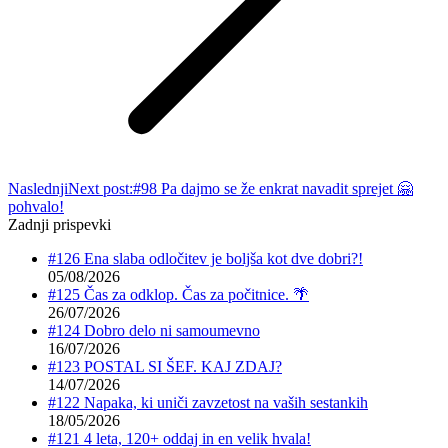
Naslednji
Next post:
#98 Pa dajmo se že enkrat navadit sprejet 🤗
pohvalo!
Zadnji prispevki
#126 Ena slaba odločitev je boljša kot dve dobri?!
05/08/2026
#125 Čas za odklop. Čas za počitnice. 🌴
26/07/2026
#124 Dobro delo ni samoumevno
16/07/2026
#123 POSTAL SI ŠEF. KAJ ZDAJ?
14/07/2026
#122 Napaka, ki uniči zavzetost na vaših sestankih
18/05/2026
#121 4 leta, 120+ oddaj in en velik hvala!