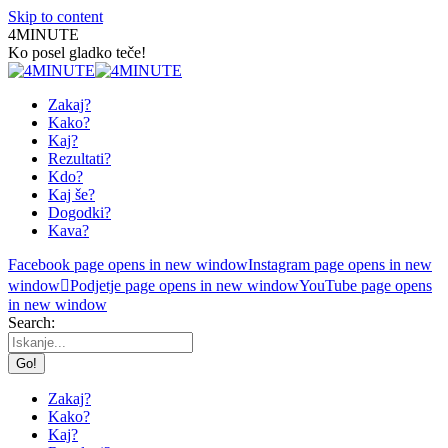
Skip to content
4MINUTE
Ko posel gladko teče!
Zakaj?
Kako?
Kaj?
Rezultati?
Kdo?
Kaj še?
Dogodki?
Kava?
Facebook page opens in new window
Instagram page opens in new
window
Podjetje page opens in new window
YouTube page opens
in new window
Search:
Zakaj?
Kako?
Kaj?