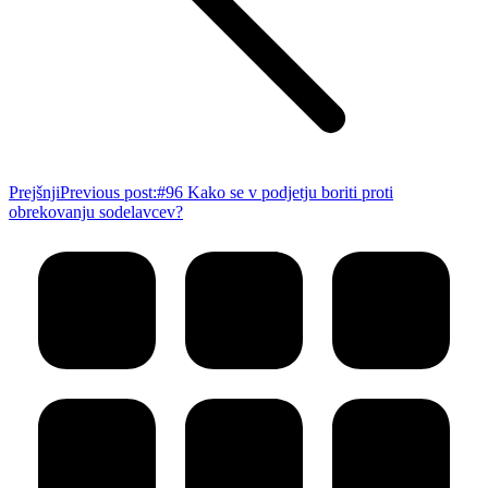
Prejšnji
Previous post:
#96 Kako se v podjetju boriti proti
obrekovanju sodelavcev?