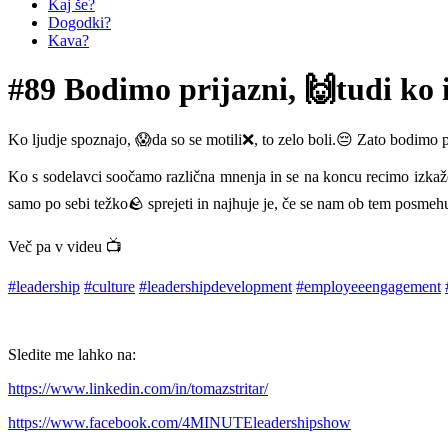
Kaj še?
Dogodki?
Kava?
#89 Bodimo prijazni, 🙌tudi ko
Ko ljudje spoznajo, 😱da so se motili❌, to zelo boli.😔 Zato bodimo 
Ko s sodelavci soočamo različna mnenja in se na koncu recimo izkaže,
samo po sebi težko🪨 sprejeti in najhuje je, če se nam ob tem posmehu
Več pa v videu 📺
#leadership
#culture
#leadershipdevelopment
#employeeengagement
Sledite me lahko na:
https://www.linkedin.com/in/tomazstritar/
https://www.facebook.com/4MINUTEleadershipshow