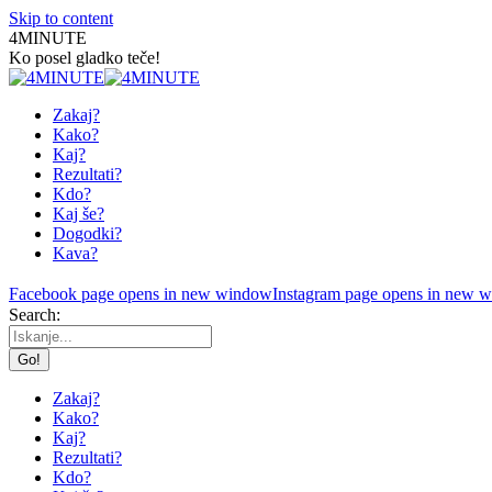
Skip to content
4MINUTE
Ko posel gladko teče!
Zakaj?
Kako?
Kaj?
Rezultati?
Kdo?
Kaj še?
Dogodki?
Kava?
Facebook page opens in new window
Instagram page opens in new 
Search:
Zakaj?
Kako?
Kaj?
Rezultati?
Kdo?