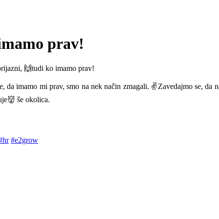
 imamo prav!
prijazni, 🙌tudi ko imamo prav!
 da imamo mi prav, smo na nek način zmagali. ✌️Zavedajmo se, da naša 
je👹 še okolica.
#hr
#e2grow