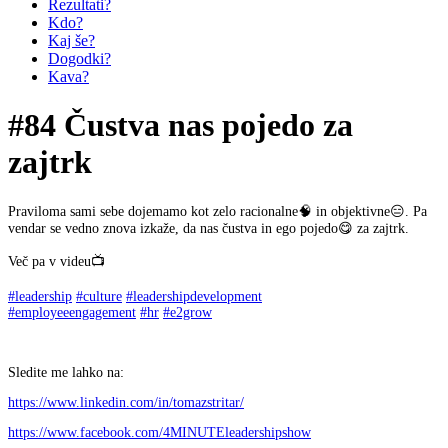
Rezultati?
Kdo?
Kaj še?
Dogodki?
Kava?
#84 Čustva nas pojedo za
zajtrk
Praviloma sami sebe dojemamo kot zelo racionalne🧠 in objektivne😑. Pa
vendar se vedno znova izkaže, da nas čustva in ego pojedo😋 za zajtrk.
Več pa v videu📺
#leadership
#culture
#leadershipdevelopment
#employeeengagement
#hr
#e2grow
Sledite me lahko na:
https://www.linkedin.com/in/tomazstritar/
https://www.facebook.com/4MINUTEleadershipshow