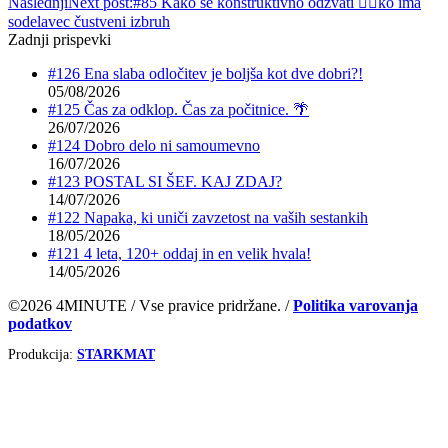
Naslednji
Next post:
#85 Kako se konstruktivno odzvati 🧘‍♂️ko ima
sodelavec čustveni izbruh
Zadnji prispevki
#126 Ena slaba odločitev je boljša kot dve dobri?!
05/08/2026
#125 Čas za odklop. Čas za počitnice. 🌴
26/07/2026
#124 Dobro delo ni samoumevno
16/07/2026
#123 POSTAL SI ŠEF. KAJ ZDAJ?
14/07/2026
#122 Napaka, ki uniči zavzetost na vaših sestankih
18/05/2026
#121 4 leta, 120+ oddaj in en velik hvala!
14/05/2026
©2026 4MINUTE / Vse pravice pridržane. /
Politika varovanja
podatkov
Produkcija:
STARKMAT