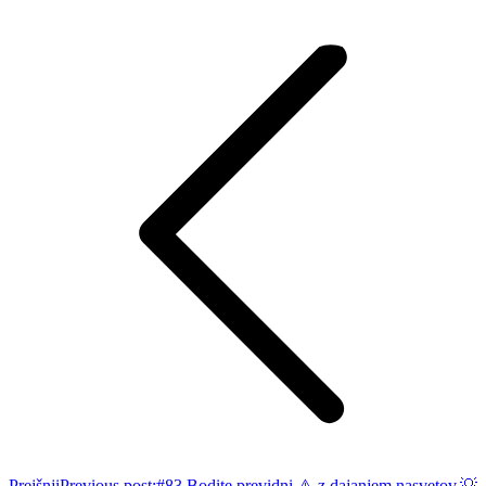
Prejšnji
Previous post:
#83 Bodite previdni ⚠️ z dajanjem nasvetov.💡