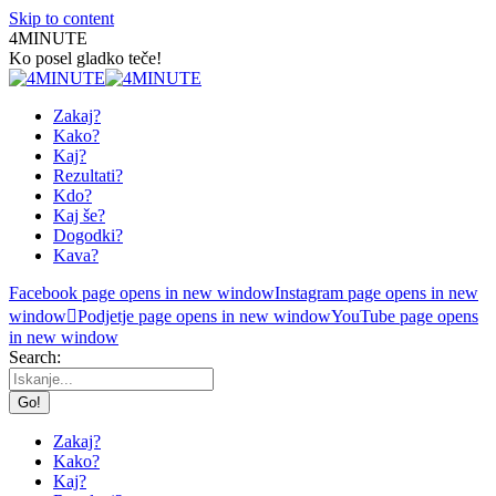
Skip to content
4MINUTE
Ko posel gladko teče!
Zakaj?
Kako?
Kaj?
Rezultati?
Kdo?
Kaj še?
Dogodki?
Kava?
Facebook page opens in new window
Instagram page opens in new
window
Podjetje page opens in new window
YouTube page opens
in new window
Search:
Zakaj?
Kako?
Kaj?