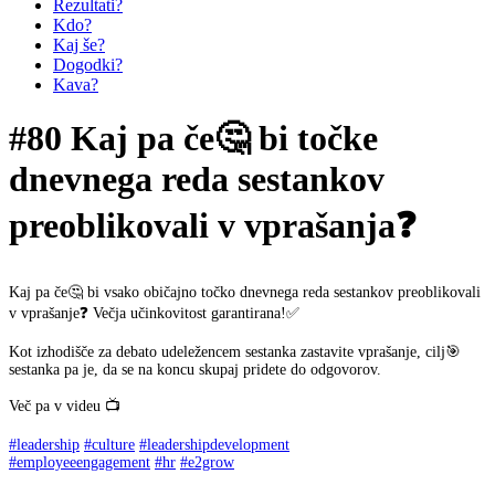
Rezultati?
Kdo?
Kaj še?
Dogodki?
Kava?
#80 Kaj pa če🤔 bi točke
dnevnega reda sestankov
preoblikovali v vprašanja❓
Kaj pa če🤔 bi vsako običajno točko dnevnega reda sestankov preoblikovali
v vprašanje❓ Večja učinkovitost garantirana!✅
Kot izhodišče za debato udeležencem sestanka zastavite vprašanje, cilj🎯
sestanka pa je, da se na koncu skupaj pridete do odgovorov.
Več pa v videu 📺
#leadership
#culture
#leadershipdevelopment
#employeeengagement
#hr
#e2grow