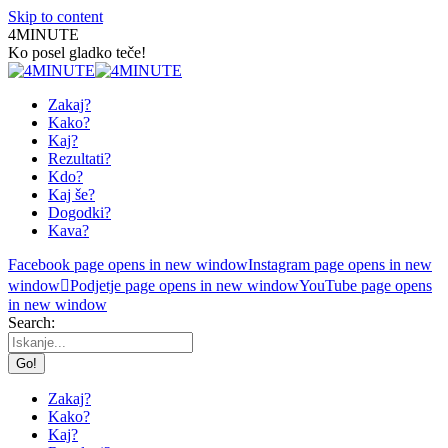
Skip to content
4MINUTE
Ko posel gladko teče!
Zakaj?
Kako?
Kaj?
Rezultati?
Kdo?
Kaj še?
Dogodki?
Kava?
Facebook page opens in new window
Instagram page opens in new
window
Podjetje page opens in new window
YouTube page opens
in new window
Search:
Zakaj?
Kako?
Kaj?