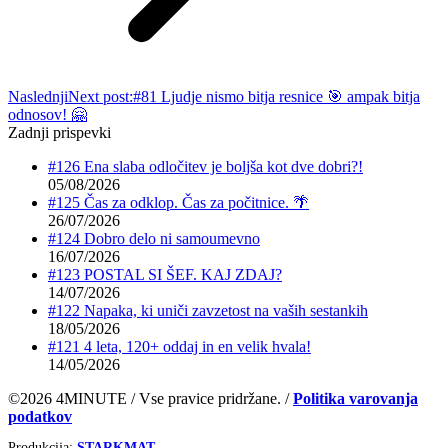
Naslednji
Next post:
#81 Ljudje nismo bitja resnice 🎯 ampak bitja
odnosov! 🤗
Zadnji prispevki
#126 Ena slaba odločitev je boljša kot dve dobri?!
05/08/2026
#125 Čas za odklop. Čas za počitnice. 🌴
26/07/2026
#124 Dobro delo ni samoumevno
16/07/2026
#123 POSTAL SI ŠEF. KAJ ZDAJ?
14/07/2026
#122 Napaka, ki uniči zavzetost na vaših sestankih
18/05/2026
#121 4 leta, 120+ oddaj in en velik hvala!
14/05/2026
©2026 4MINUTE / Vse pravice pridržane. /
Politika varovanja
podatkov
Produkcija:
STARKMAT