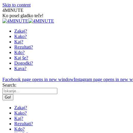
Skip to content
4MINUTE
Ko posel gladko teče!
Zakaj?
Kako?
Kaj?
Rezultati?
Kdo?
Kaj še?
Dogodki?
Kava?
Facebook page opens in new window
Instagram page opens in new 
Search:
Zakaj?
Kako?
Kaj?
Rezultati?
Kdo?