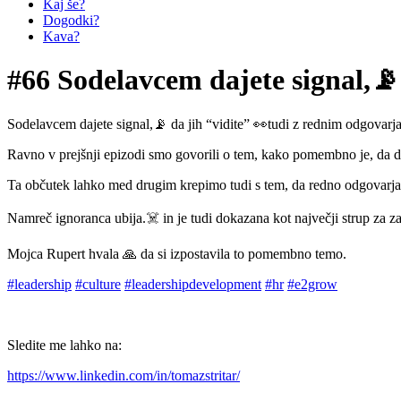
Kaj še?
Dogodki?
Kava?
#66 Sodelavcem dajete signal,📡
Sodelavcem dajete signal,📡 da jih “vidite” 👀tudi z rednim odgovarj
Ravno v prejšnji epizodi smo govorili o tem, kako pomembno je, da 
Ta občutek lahko med drugim krepimo tudi s tem, da redno odgovarjam
Namreč ignoranca ubija.☠️ in je tudi dokazana kot največji strup za z
Mojca Rupert hvala 🙏 da si izpostavila to pomembno temo.
#leadership
#culture
#leadershipdevelopment
#hr
#e2grow
Sledite me lahko na:
https://www.linkedin.com/in/tomazstritar/