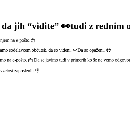
 da jih “vidite” 👀tudi z rednim
anjem na e-pošto.📩
damo sodelavcem občutek, da so videni. 👀Da so opaženi. 🧐
o na e-pošto. 📩 Da se javimo tudi v primerih ko še ne vemo odgovora.
avzetost zaposlenih.👎