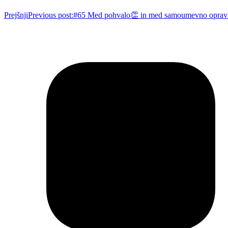
Prejšnji
Previous post:
#65 Med pohvalo👏 in med samoumevno opravlje