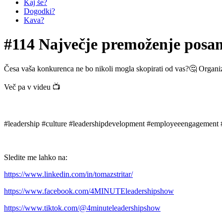
Kaj še?
Dogodki?
Kava?
#114 Največje premoženje posam
Česa vaša konkurenca ne bo nikoli mogla skopirati od vas?🤔 Organizac
Več pa v videu 📺
#leadership #culture #leadershipdevelopment #employeeengagement
Sledite me lahko na:
https://www.linkedin.com/in/tomazstritar/
https://www.facebook.com/4MINUTEleadershipshow
https://www.tiktok.com/@4minuteleadershipshow