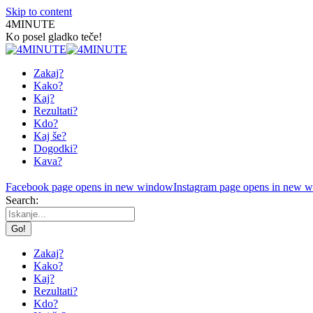
Skip to content
4MINUTE
Ko posel gladko teče!
Zakaj?
Kako?
Kaj?
Rezultati?
Kdo?
Kaj še?
Dogodki?
Kava?
Facebook page opens in new window
Instagram page opens in new 
Search:
Zakaj?
Kako?
Kaj?
Rezultati?
Kdo?