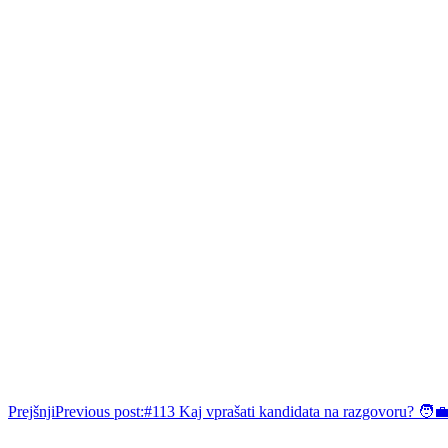
Prejšnji
Previous post:
#113 Kaj vprašati kandidata na razgovoru? 🧑‍