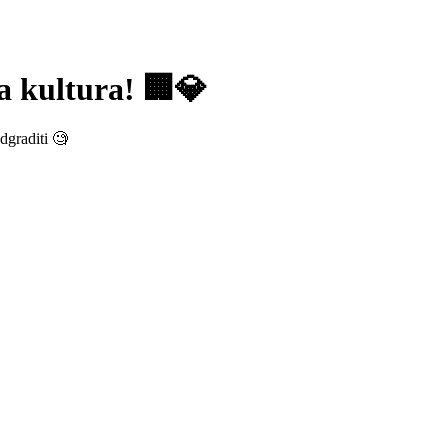
a kultura! 🏢💎
dgraditi 🧐