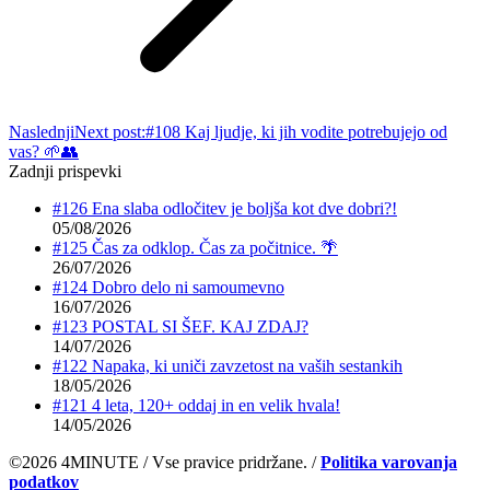
Naslednji
Next post:
#108 Kaj ljudje, ki jih vodite potrebujejo od
vas? 🌱👥
Zadnji prispevki
#126 Ena slaba odločitev je boljša kot dve dobri?!
05/08/2026
#125 Čas za odklop. Čas za počitnice. 🌴
26/07/2026
#124 Dobro delo ni samoumevno
16/07/2026
#123 POSTAL SI ŠEF. KAJ ZDAJ?
14/07/2026
#122 Napaka, ki uniči zavzetost na vaših sestankih
18/05/2026
#121 4 leta, 120+ oddaj in en velik hvala!
14/05/2026
©2026 4MINUTE / Vse pravice pridržane. /
Politika varovanja
podatkov