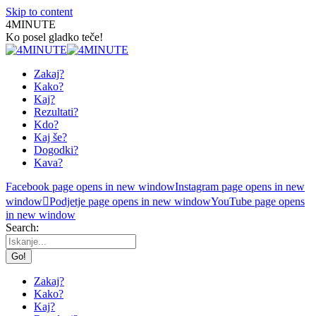
Skip to content
4MINUTE
Ko posel gladko teče!
Zakaj?
Kako?
Kaj?
Rezultati?
Kdo?
Kaj še?
Dogodki?
Kava?
Facebook page opens in new window
Instagram page opens in new
window
Podjetje page opens in new window
YouTube page opens
in new window
Search:
Zakaj?
Kako?
Kaj?