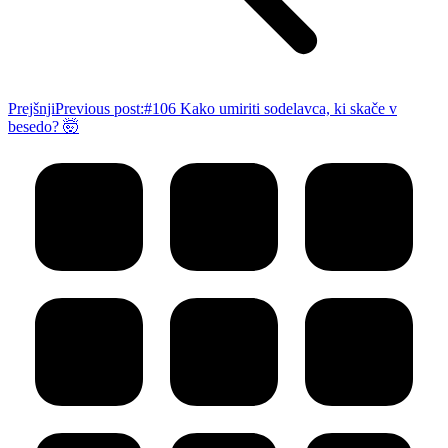
Prejšnji
Previous post:
#106 Kako umiriti sodelavca, ki skače v
besedo? 🤯