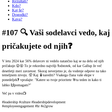
Rezultati?
Kdo?
Kaj še?
Dogodki?
Kava?
#107 🔍 Vaši sodelavci vedo, kaj
pričakujete od njih❓
V letu 2024 kar 56% delavcev ni vedelo natančno kaj se na delu od njih
pričakuje.😲🤬 To je rekordno najvišji ❗odstotek, od kar Gallup že več
desetletji meri zavzetost. Skoraj neverjetno je, da vodenje odpove na tako
temeljnem nivoju. 🤦 Kaj 🤷narediti? Vsakega člana vaše ekipe v
ponedeljek❓ vprašajte: “Katere so tvoje prioritete 🎯ta teden in kako ti
lahko 🙌pomagam?”
Več pa v videu📺
#leadership #culture #leadershipdevelopment
#employeeengagement #hr #e2grow